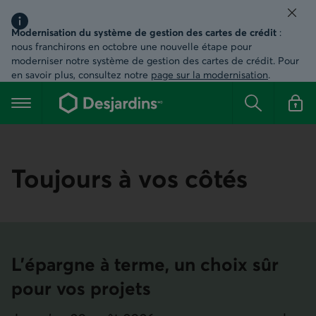
Ferm
Région Message important, information
Modernisation du système de gestion des cartes de crédit
:
nous franchirons en octobre une nouvelle étape pour
moderniser notre système de gestion des cartes de crédit. Pour
en savoir plus, consultez notre
page sur la modernisation
.
Aller
au
Menu principal
contenu
Rechercher
Se conn
principal
Toujours à vos côtés
L’épargne à terme, un choix sûr
pour vos projets