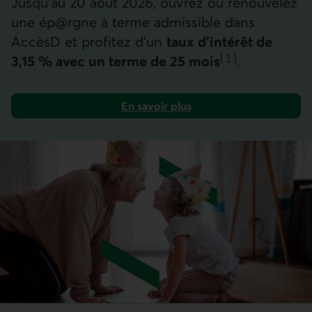
Jusqu’au 20 août 2026, ouvrez ou renouvelez
une ép@rgne à terme admissible dans
AccèsD et profitez d’un
taux d'intérêt de
[
1
]
3,15 % avec un terme de
25 mois
.
Aller à la note
En savoir plus
sur les épargnes à terme admissibles