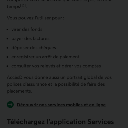
[
2
]
temps
.
Aller à la note
Vous pouvez l'utiliser pour :
virer des fonds
payer des factures
déposer des chèques
enregistrer un arrêt de paiement
consulter vos relevés et gérer vos comptes
AccèsD vous donne aussi un portrait global de vos
polices d'assurance et la possibilité de faire des
placements.
Découvrir nos services mobiles et en ligne
Téléchargez l’application Services