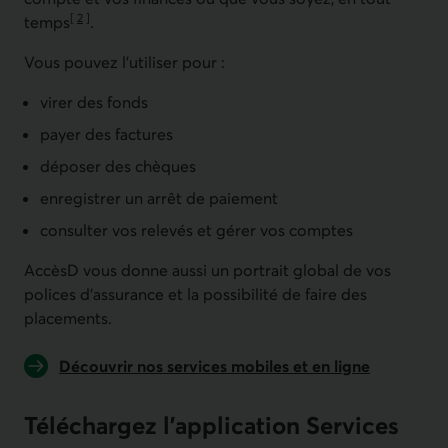
[
2
]
temps
.
Aller à la note
Vous pouvez l'utiliser pour :
virer des fonds
payer des factures
déposer des chèques
enregistrer un arrêt de paiement
consulter vos relevés et gérer vos comptes
AccèsD vous donne aussi un portrait global de vos
polices d'assurance et la possibilité de faire des
placements.
Découvrir nos services mobiles et en ligne
Téléchargez l’application Services