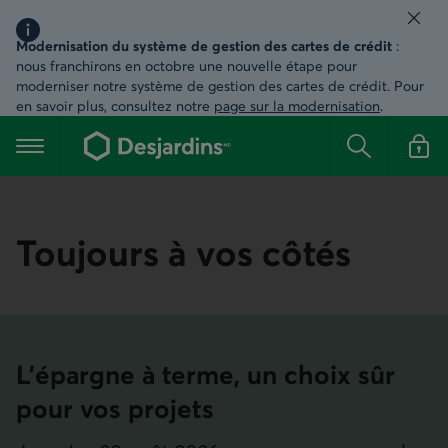
Ferm
Région Message important, information
Modernisation du système de gestion des cartes de crédit
:
nous franchirons en octobre une nouvelle étape pour
moderniser notre système de gestion des cartes de crédit. Pour
en savoir plus, consultez notre
page sur la modernisation
.
Aller
au
Menu principal
contenu
Rechercher
Se conn
principal
Toujours à vos côtés
L’épargne à terme, un choix sûr
pour vos projets