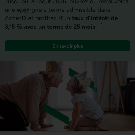
Jusqu’au 20 août 2026, ouvrez ou renouvelez
une ép@rgne à terme admissible dans
AccèsD et profitez d’un
taux d'intérêt de
[
1
]
3,15 % avec un terme de
25 mois
.
Aller à la note
En savoir plus
sur les épargnes à terme admissibles