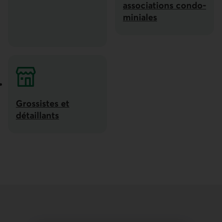
associa­tions condo­
miniales
Syndicats de copro­priét
Grossistes et
détaillants
Grossistes et détaillants