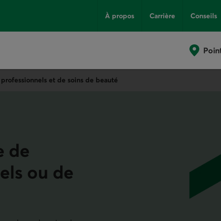
À propos
Carrière
Conseils
Poin
 professionnels et de soins de beauté
e de
nels ou de