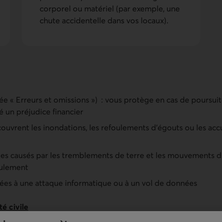
corporel ou matériel (par exemple, une
chute accidentelle dans vos locaux).
ée « Erreurs et omissions ») : vous protège en cas de poursuit
 un préjudice financier
couvrent les inondations, les refoulements d’égouts ou les ac
 causés par les tremblements de terre et les mouvements du s
oulement
iées à une attaque informatique ou à un vol de données
té civile