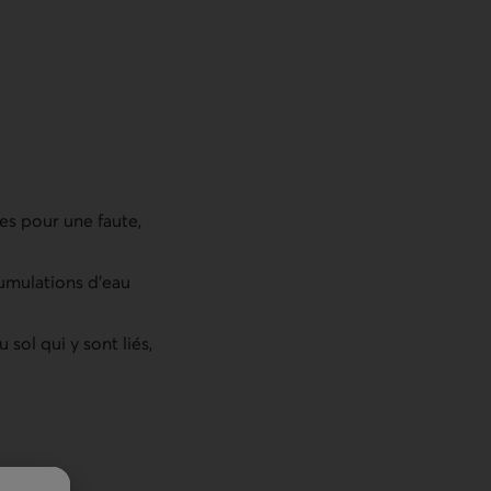
es pour une faute,
cumulations d’eau
ol qui y sont liés,