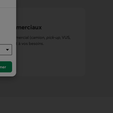
es commer­ciaux
cule commercial (camion,
pick-up
, VUS,
respondent à vos besoins.
mer­ciaux
mer