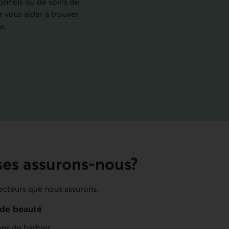
onnels ou de soins de
 vous aider à trouver
s.
ses assurons-nous?
secteurs que nous assurons.
 de beauté
ons de barbier