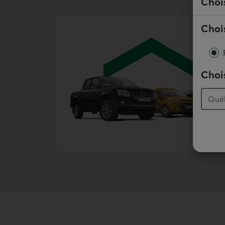
Choi
Chois
Chois