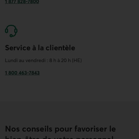
1 877 828-7800
Numéro de téléphone pour mettre en place un régime d’ass
Service à la clientèle
Lundi au vendredi : 8 h à 20 h (HE)
1 800 463-7843
Numéro de téléphone du service à la clientèle pour l’assur
Nos conseils pour favoriser le