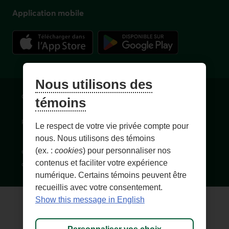
Application mobile
Nous utilisons des
Conditions d'utilisation et notes légales
Confidentialité
témoins
Personnaliser les témoins
Accessibilité
Plan du site
Le respect de votre vie privée compte pour
nous. Nous utilisons des témoins
(ex. :
cookies
) pour personnaliser nos
© 1996-
2026
, Fédération des caisses Desjardins du Québec. Tous
contenus et faciliter votre expérience
droits réservés.
numérique. Certains témoins peuvent être
recueillis avec votre consentement.
Show this message in English