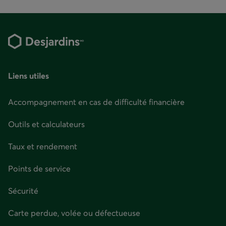
section
la
retraite.
Pied
Il
est
important
de
de
la
page
respecter
même
Liens utiles
si
cela
signifie
que
Accompagnement en cas de difficulté financière
vous
devrez
épargner
Outils et calculateurs
davantage
pour
la
Taux et rendement
retraite.
Comment
avons-
Points de service
nous
établi
ces
Sécurité
profils
de
rendement?
Carte perdue, volée ou défectueuse