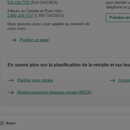
entrer
514 224-7737
Numéro
(514 CAISSES)
pour prendre 
votre
de
téléphone ou p
salaire
Ailleurs au Canada et États-Unis :
téléphone
et
1 800 224-7737
Numéro
(1 800 CAISSES)
du
Prendre re
vos
de
service
revenus
Nous pouvons aussi vous appeler au moment de
téléphone
à
bruts
votre choix.
du
la
pour
service
clientèle
la
à
AccèsD
Planifier un appel
- dans
période
la
AccèsD.
pour
choisie.
clientèle
la
Rendement
AccèsD
région
espéré :
pour
de
Votre
le
Montréal.
tolérance
En savoir plus sur la planification de la retraite et sur 
Canada
Ce
au
et
lien
risque
les
ouvre
peut
Planifier votre retraite
Compte
États-
votre
évoluer
Unis.
application
tout
Ce
au
de
Régime-enregistré d'épargne retraite (REER)
lien
cours
téléphonie.
ouvre
de
votre
votre
vie,
application
en
de
particulier
téléphonie.
à
Ouvrir
Notes
l'approche
la
de