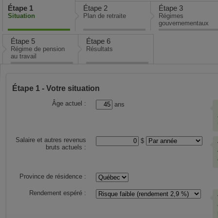
contenu
Étape 1
Étape 2
Étape 3
principal
Situation
Plan de retraite
Régimes
gouvernementaux
Étape 5
Étape 6
Régime de pension
Résultats
au travail
Étape 1 - Votre situation
Consulter
Toutes
Âge actuel :
ans
les
les
instructions
informations
de
sont
la
obligatoires.
page.
Tous
Salaire et autres revenus
Période
$
les
bruts actuels :
de
montants
versements
sont
de
en
vos
dollars
Province de résidence :
revenus
d'aujourd'hui.
actuels
Rendement espéré :