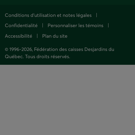
dans
dans
dans
dans
dans
dans
une
une
une
une
une
une
Conditions d'utilisation et notes légales
nouvelle
nouvelle
nouvelle
nouvelle
nouvelle
nouvelle
fenêtre
fenêtre.
fenêtre.
fenêtre.
fenêtre.
fenêtre
Confidentialité
Personnaliser les témoins
Accessibilité
Plan du site
© 1996-2026, Fédération des caisses Desjardins du
Québec. Tous droits réservés.