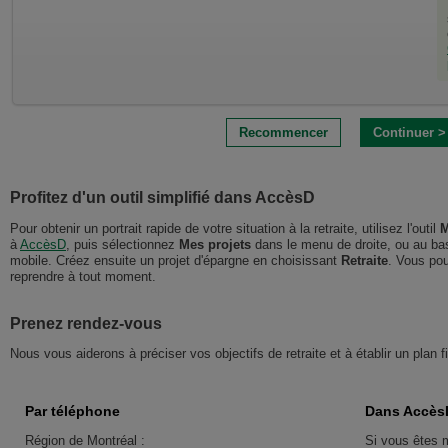
Âge
actuel :
Recommencer
Continuer >
Plus
jeune
vous
cotisez,
Profitez d'un outil simplifié dans AccèsD
plus
vous
Pour obtenir un portrait rapide de votre situation à la retraite, utilisez l'outil
M
atteindrez
à
AccèsD
, puis sélectionnez
Mes projets
dans le menu de droite, ou au bas d
facilement
mobile. Créez ensuite un projet d'épargne en choisissant
Retraite
. Vous pou
vos
reprendre à tout moment.
objectifs
de
retraite.
Prenez rendez-vous
Salaire
et
Nous vous aiderons à préciser vos objectifs de retraite et à établir un plan f
autres
revenus
bruts
actuels :
Par téléphone
Dans Accès
Vous
devez
Région de Montréal :
Si vous êtes