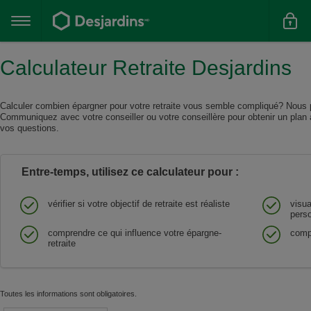
Aller
au
Menu
contenu
principal
principal
Calculateur Retraite Desjardins
Calculer combien épargner pour votre retraite vous semble compliqué? Nous po
Communiquez avec votre conseiller ou votre conseillère pour obtenir un plan 
vos questions.
Entre-temps, utilisez ce calculateur pour :
vérifier si votre objectif de retraite est réaliste
visua
perso
comprendre ce qui influence votre épargne-
comp
retraite
Aller
Toutes les informations sont obligatoires.
au