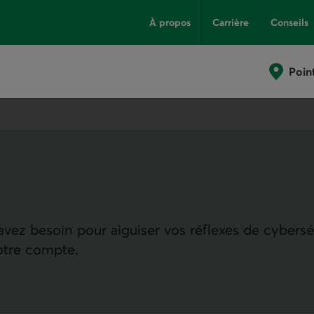
À propos
Carrière
Conseils
Poin
vez besoin pour aiguiser vos réflexes de cybersé
otre compte.