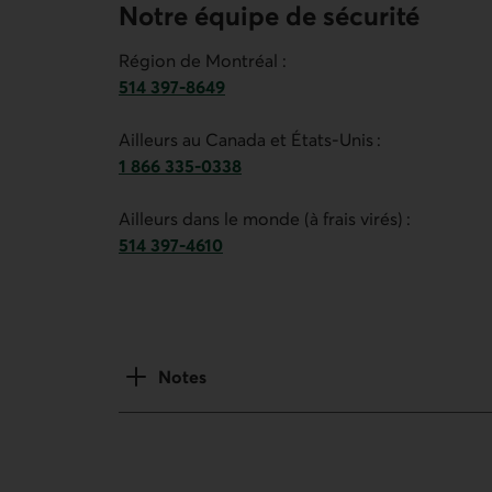
Notre équipe de sécurité
Région de Montréal :
514 397-8649
Numéro de téléphone du service de gestion de 
Ailleurs au Canada et États-Unis :
1 866 335-0338
Numéro de téléphone du service de gestion de 
Ailleurs dans le monde (à frais virés) :
514 397-4610
Numéro de téléphone du service de gestion de 
Notes