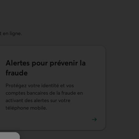
 en ligne.
Alertes pour prévenir la
fraude
Protégez votre identité et vos
comptes bancaires de la fraude en
tre compte
activant des alertes sur votre
téléphone mobile.
En savoir plus sur les alertes de sécurité