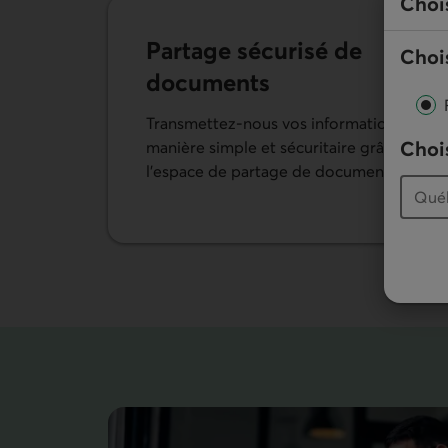
Choi
Partage sécurisé de
Chois
documents
Transmettez-nous vos informations de
Chois
manière simple et sécuritaire grâce à
l’espace de partage de documents.
En savoir plus sur le partage de documents