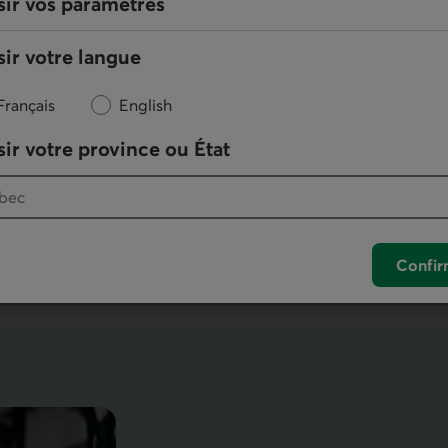
sir vos paramètres
Sécurité des Virements
ir votre langue
Interac
Français
English
Adoptez les bons réflexes pour mieux
ir votre province ou État
vous protéger quand vous faites ou
MD
recevez un Virement
Interac
.
En savoir plus sur la sécurité du virement Interac
Confir