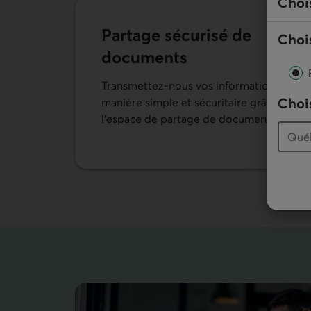
Choi
Partage sécurisé de
Chois
documents
Transmettez-nous vos informations de
Chois
manière simple et sécuritaire grâce à
l’espace de partage de documents.
En savoir plus sur le partage de documents