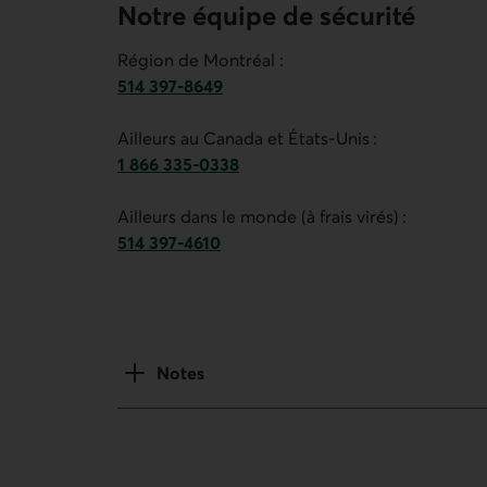
Notre équipe de sécurité
Région de Montréal :
514 397-8649
Numéro de téléphone du service de gestion de 
Ailleurs au Canada et États-Unis :
1 866 335-0338
Numéro de téléphone du service de gestion de 
Ailleurs dans le monde (à frais virés) :
514 397-4610
Numéro de téléphone du service de gestion de 
Notes