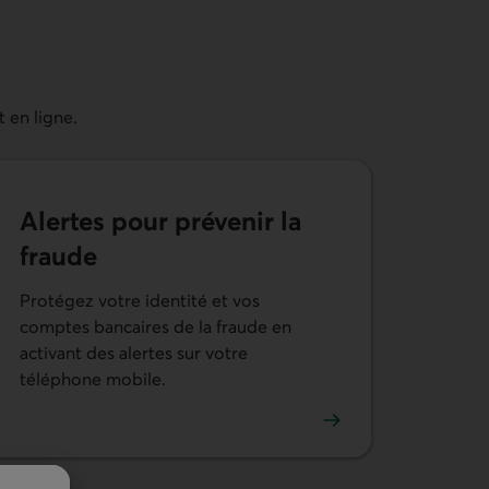
 en ligne.
Alertes pour prévenir la
fraude
Protégez votre identité et vos
comptes bancaires de la fraude en
tre compte
activant des alertes sur votre
téléphone mobile.
En savoir plus sur les alertes de sécurité