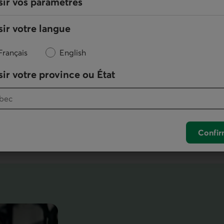
sir vos paramètres
Sécurité des Virements
ir votre langue
Interac
Français
English
Adoptez les bons réflexes pour mieux
ir votre province ou État
vous protéger quand vous faites ou
MD
recevez un Virement
Interac
.
En savoir plus sur la sécurité du virement Interac
Confir