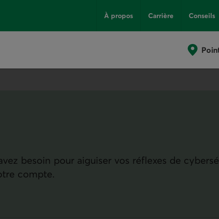
À propos
Carrière
Conseils
Poin
vez besoin pour aiguiser vos réflexes de cybersé
otre compte.