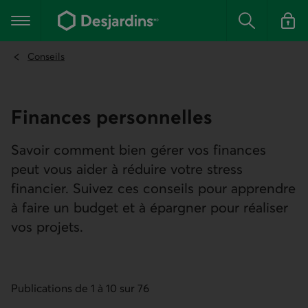
Aller
au
Menu principal
contenu
Rechercher
Se conn
principal
Conseils
Finances person­nelles
Savoir comment bien gérer vos finances
peut vous aider à réduire votre stress
financier. Suivez ces conseils pour apprendre
à faire un budget et à épargner pour réaliser
vos projets.
Publications de 1 à 10 sur 76