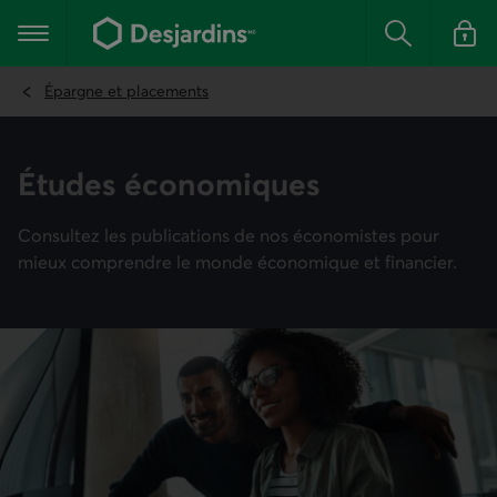
Aller
au
Menu principal
contenu
Rechercher
Se conn
principal
Épargne et placements
Études écono­miques
Consultez les publications de nos économistes pour
mieux comprendre le monde économique et financier.