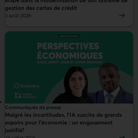
étape dans la modernisation de son système de
gestion des cartes de crédit
3 août 2026
Sujet :
Communiqués de presse
Malgré les incertitudes, l’IA suscite de grands
En vedette :
espoirs pour l’économie : un engouement
justifié?
24 juillet 2026