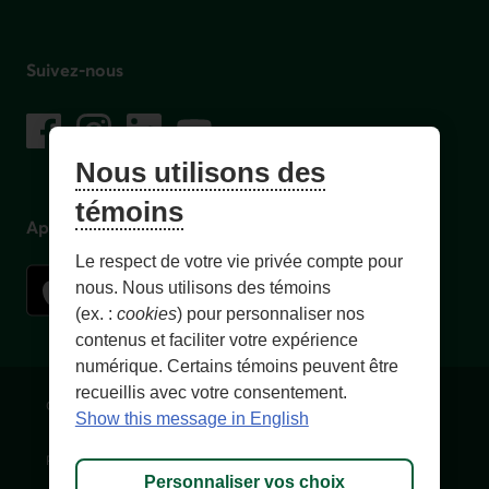
Suivez-nous
sur les réseaux sociaux
Facebook
– Lien externe au site. Cet hyperlien s'ouvrira dans une no
Instagram
– Lien externe au site. Cet hyperlien s'ouvrira dans 
LinkedIn
– Lien externe au site. Cet hyperlien s'ouvrir
YouTube
– Lien externe au site. Cet hyperlien s'
Nous utilisons des
témoins
Application mobile
Le respect de votre vie privée compte pour
nous. Nous utilisons des témoins
(ex. :
cookies
) pour personnaliser nos
contenus et faciliter votre expérience
numérique. Certains témoins peuvent être
recueillis avec votre consentement.
Conditions d'utilisation et notes légales
Confidentialité
Show this message in English
Personnaliser les témoins
Accessibilité
Plan du site
Personnaliser vos choix