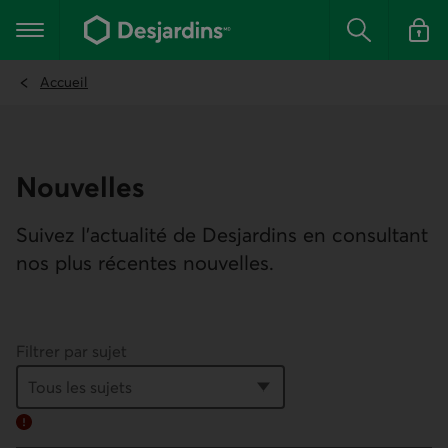
Aller
au
Menu principal
contenu
Rechercher
Se conn
principal
Accueil
Nouvelles
Suivez l’actualité de Desjardins en consultant
nos plus récentes nouvelles.
Filtrer par sujet
Erreur :