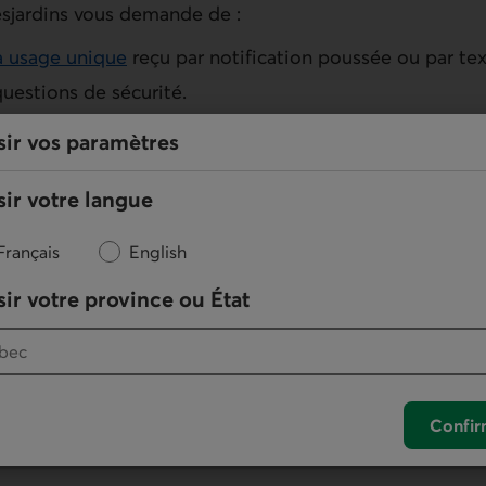
esjardins vous demande de :
à usage unique
reçu par notification poussée ou par tex
uestions de sécurité.
ayez toujours de
bons réflexes
avant de fournir de l’inf
sir vos paramètres
mes d’argent.
ir votre langue
es courriels et des textos à ses membres et à sa clien
courriels et les textos pour communiquer de l’
informati
Français
English
ir
un message ou une alerte
vous avisant par exemple q
ir votre province ou État
le ou que votre solde de carte de crédit est élevé.
 recevoir un texto vous demandant de valider une tent
i que certaines transactions effectuées avec votre cart
é sont envoyées de
numéros
spécifiques et viennent renfo
Confir