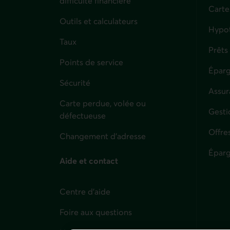
difficulté financière
Carte
Outils et calculateurs
Hypo
Taux
Prêts
Points de service
Éparg
Sécurité
Assur
Carte perdue, volée ou
Parti
Gesti
défectueuse
Offre
Changement d'adresse
Éparg
Aide et contact
Centre d'aide
Foire aux questions