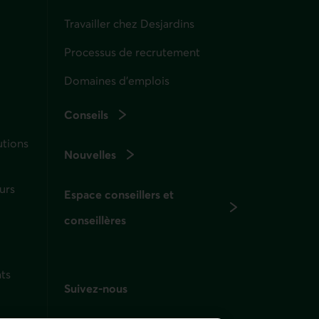
Travailler chez Desjardins
Processus de recrutement
Domaines d’emplois
Conseils
utions
Nouvelles
urs
Espace conseillers et
conseillères
ts
Suivez-nous
sur les réseaux sociaux