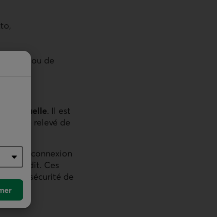
to,
ormation ou de
tèle
on factuelle
. Il est
ue votre relevé de
ative de connexion
e de crédit. Ces
rcir la sécurité de
mer