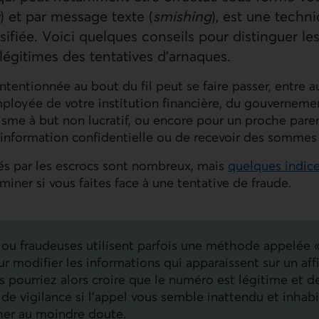
) et par message texte (
smishing
), est une techn
sifiée. Voici quelques conseils pour distinguer les
égitimes des tentatives d’arnaques.
tentionnée au bout du fil peut se faire passer, entre a
loyée de votre institution financière, du gouvernemen
nisme à but non lucratif, ou encore pour un proche pare
l’information confidentielle ou de recevoir des sommes
sés par les escrocs sont nombreux, mais
quelques indic
miner si vous faites face à une tentative de fraude.
 ou fraudeuses utilisent parfois une méthode appelée «
ur modifier les informations qui apparaissent sur un aff
 pourriez alors croire que le numéro est légitime et d
de vigilance si l’appel vous semble inattendu et inhabit
her au moindre doute.