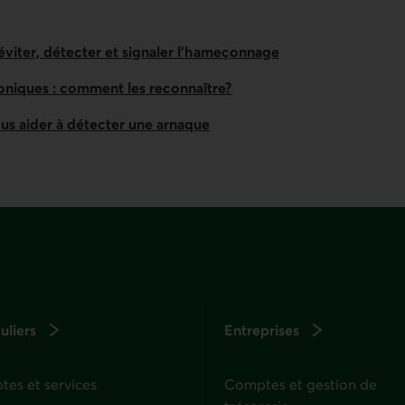
 éviter, détecter et signaler l’hameçonnage
oniques : comment les recon­naître?
ous aider à détecter une arnaque
uliers
Entreprises
es et services
Comptes et gestion de