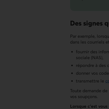
Des signes qu
Par exemple, lorsqu
dans les courriels e
fournir des info
sociale (
NAS
),
répondre à des q
donner vos codes
transmettre le
c
Toute demande de vo
vos soupçons.
Lorsque c’est vous q