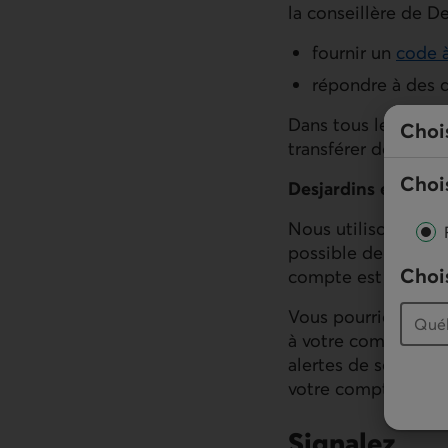
la conseillère de D
fournir un
code 
répondre à des q
Dans tous les cas, 
Choi
transférer des som
Chois
Desjardins envoie d
Nous utilisons les 
possible de recevo
Chois
compte est disponib
Vous pourriez aussi
à votre compte ains
alertes de sécurit
votre compte.
Signalez