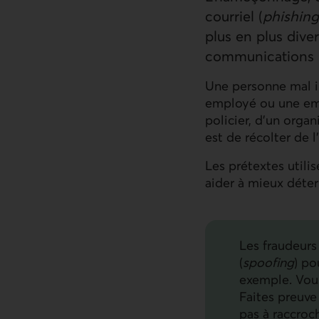
courriel (
phishing
plus en plus diver
communications l
Une personne mal in
employé ou une emp
policier, d’un orga
est de récolter de 
Les prétextes utili
aider à mieux déter
Les fraudeurs
(
spoofing
) po
exemple. Vous
Faites preuve 
pas à raccroc