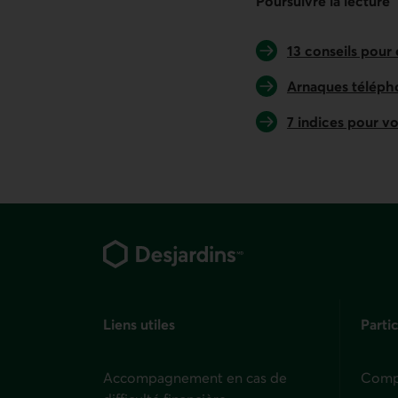
Poursuivre la lecture
13 conseils pour
Arnaques télé­ph
7 indices pour v
Pied de page
Liens utiles
Partic
Accompagnement en cas de
Compt