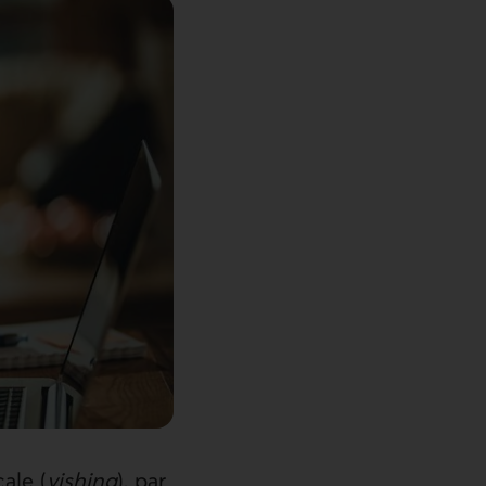
ale (
vishing
), par