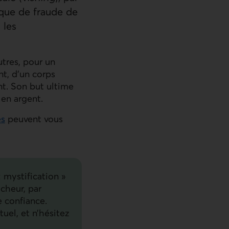
ique de fraude de
 les
utres, pour un
t, d’un corps
nt. Son but ultime
 en argent.
es
peuvent vous
 mystification »
icheur, par
e confiance.
uel, et n’hésitez