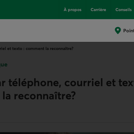
À propos
Carrière
Conseils
Poin
iel et texto : comment la reconnaître?
que
r téléphone, courriel et tex
la reconnaître?