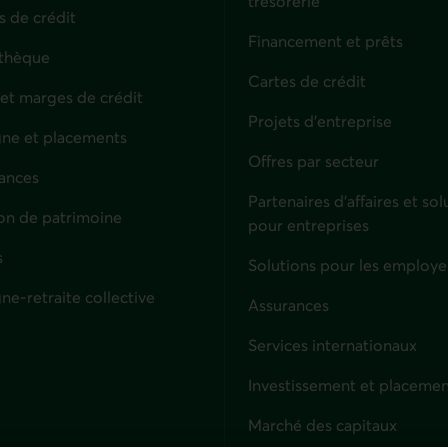
trésorerie
s de crédit
Financement et prêts
thèque
Cartes de crédit
 et marges de crédit
Projets d'entreprise
ne et placements
Offres par secteur
ances
culiers
Partenaires d’affaires et sol
on de patrimoine
pour entreprises
s
Solutions pour les employe
ne-retraite collective
Assurances
Entreprises
Services internationaux
Investissement et placemen
Marché des capitaux