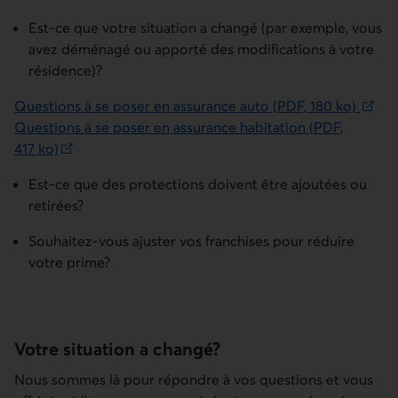
Est-ce que votre situation a changé (par exemple, vous
avez déménagé ou apporté des modifications à votre
résidence)?
Questions à se poser en assurance auto (PDF, 180 ko)
Lien externe au site. S'ouvre dans un nouvel onglet.
Questions à se poser en assurance habitation (PDF,
417 ko)
Lien externe au site. S'ouvre dans un nouvel onglet.
Est-ce que des protections doivent être ajoutées ou
retirées?
Souhaitez-vous ajuster vos franchises pour réduire
votre prime?
Votre situation a changé?
Nous sommes là pour répondre à vos questions et vous