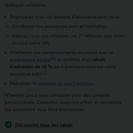
quelques solutions :
Regroupez tous vos besoins d’assurance avec nous :
Combinez vos assurances auto et habitation
e
Assurez tous vos véhicules (un 2
véhicule, une moto
ou tout autre
VR
)
Améliorez vos comportements au volant avec le
MD
programme Ajusto
et profitez d’un
rabais
d’adhésion de 10 %
les 6 premiers mois sur votre
[
1
]
assurance auto
.
Aller à la note
Réévaluez le
montant de vos franchises
.
N’hésitez pas à nous contacter pour des conseils
personnalisés. Consultez aussi nos offres et nos rabais
qui pourraient vous faire économiser.
Découvrez tous nos rabais