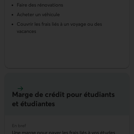
Faire des rénovations
Acheter un véhicule
Couvrir les frais liés à un voyage ou des
vacances
Marge de crédit pour étudiants
En savoir plus sur la marge de crédit pour étudiants e
et étudiantes
En bref
Une marge pour payer les frais liés à vos études