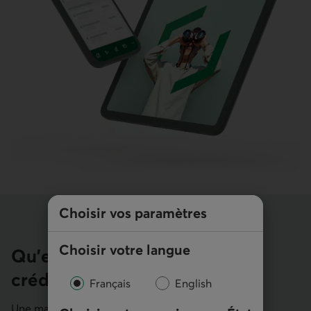
Choisir vos paramètres
Choisir votre langue
Qu’est-ce qu’une marge de
crédit?
Français
English
Une marge de crédit personnelle est un montant