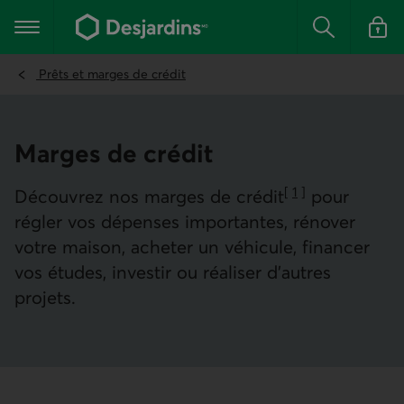
Aller
au
Menu principal
contenu
Rechercher
Se conn
principal
Prêts et marges de crédit
Marges de crédit
[
1
]
Découvrez nos marges de crédit
pour
Aller à la note
régler vos dépenses importantes, rénover
votre maison, acheter un véhicule, financer
vos études, investir ou réaliser d’autres
projets.