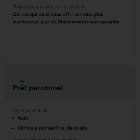
Financement garanti par le véhicule
Oui, ce qui peut vous offrir un taux plus
avantageux que les financements sans garantie
Prêt personnel
En savoir plus sur le Prêt personnel
Types de véhicules
Auto
Véhicule récréatif ou de loisirs
Montant minimal du financement