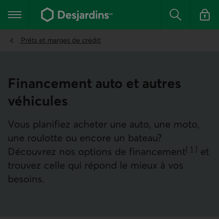
Aller
au
Menu principal
contenu
Rechercher
Se conn
principal
Prêts et marges de crédit
Finance­ment auto et autres
véhicules
Vous planifiez acheter une auto, une moto,
une roulotte ou encore un bateau?
[
1
]
Découvrez nos options de financement
et
Aller à la
trouvez celle qui répond le mieux à vos
besoins.