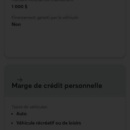
1 000 $
Financement garanti par le véhicule
Non
Marge de crédit personnelle
En savoir plus sur la Marge de crédit personnelle
Types de véhicules
Auto
Véhicule récréatif ou de loisirs