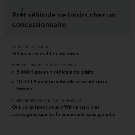
Prêt véhicule de loisirs chez un
En savoir plus sur le Prêt véhicule de loisirs chez un 
conces­sionnaire
Types de véhicules
Véhicule récréatif ou de loisirs
Montant minimal du financement
5 000 $ pour un véhicule de loisirs
10 000 $ pour un véhicule récréatif ou un
bateau
Financement garanti par le véhicule
Oui, ce qui peut vous offrir un taux plus
avantageux que les financements sans garantie