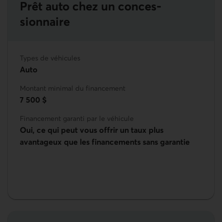
Prêt auto chez un conces­
En savoir plus sur le Prêt auto chez un concessionnair
sionnaire
Types de véhicules
Auto
Montant minimal du financement
7 500 $
Financement garanti par le véhicule
Oui, ce qui peut vous offrir un taux plus
avantageux que les financements sans garantie