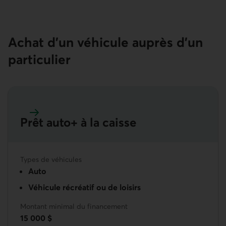
Achat d’un véhicule auprès d’un
particulier
Prêt auto+ à la caisse
En savoir plus sur le Prêt auto+ à la caisse
Types de véhicules
Auto
Véhicule récréatif ou de loisirs
Montant minimal du financement
15 000 $