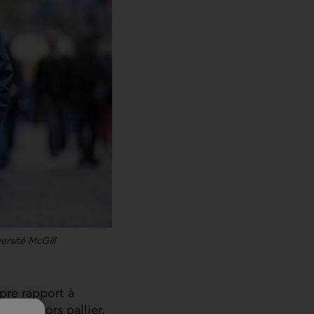
versité
McGill
opre rapport à
rrait alors pallier.