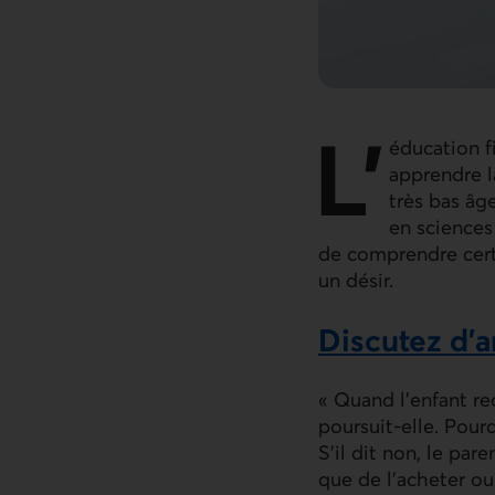
L’
éducation f
apprendre l
très bas âg
en sciences
de comprendre certa
un désir.
Discutez d’a
« Quand l’enfant reç
poursuit-elle. Pourq
S’il dit non, le pa
que de l’acheter ou