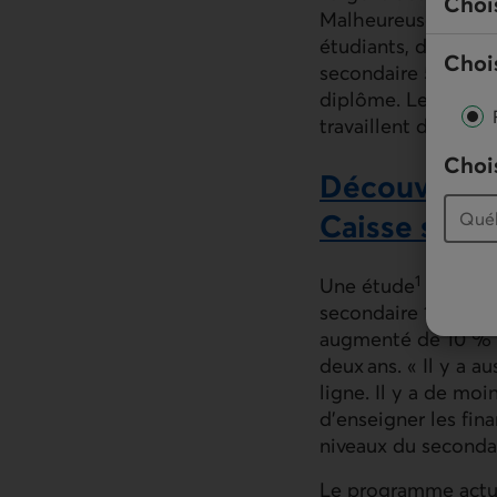
Choi
Malheureusement, n
étudiants, déplore 
Chois
secondaire 5 est obl
diplôme. Les jeunes
travaillent de plus 
Chois
Découvrez le
Caisse scola
1
Une étude
menée en
secondaire 1 (12-13
augmenté de 10 % d
deux ans. « Il y a 
ligne. Il y a de moi
d’enseigner les fina
niveaux du seconda
Le programme actuel