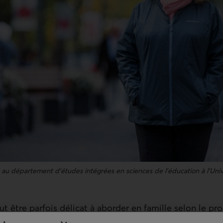
 au département d’études intégrées en sciences de l’éducation à l’Uni
eut être parfois délicat à aborder en famille selon le pr
. Difficile parfois de donner le bon exemple. L’école pou