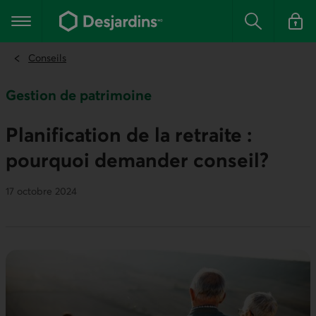
Aller
au
Menu principal
contenu
Rechercher
Se conn
principal
Conseils
Gestion de patrimoine
Planification de la retraite :
pourquoi demander conseil?
17 octobre 2024