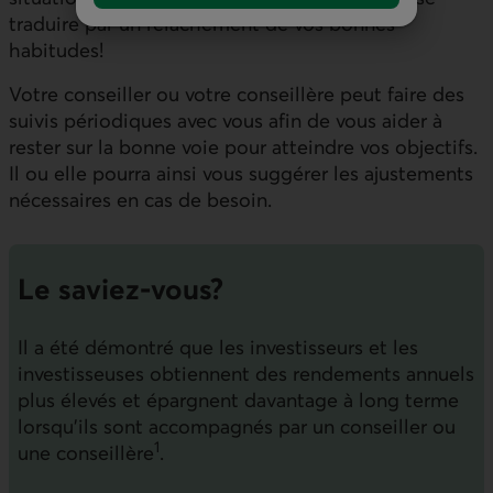
traduire par un relâchement de vos bonnes
habitudes!
Votre conseiller ou votre conseillère peut faire des
suivis périodiques avec vous afin de vous aider à
rester sur la bonne voie pour atteindre vos objectifs.
Il ou elle pourra ainsi vous suggérer les ajustements
nécessaires en cas de besoin.
Le saviez-vous?
Il a été démontré que les investisseurs et les
investisseuses obtiennent des rendements annuels
plus élevés et épargnent davantage à long terme
lorsqu’ils sont accompagnés par un conseiller ou
1
une conseillère
.