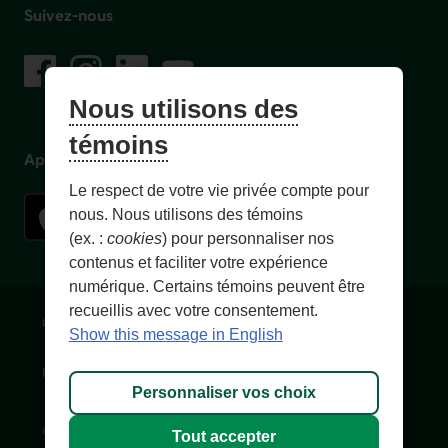
Suivez-nous
sur les réseaux sociaux
Facebook
– Lien externe au site. Cet hyperlien s'ouvrira dans une no
Instagram
– Lien externe au site. Cet hyperlien s'ouvrira dans 
LinkedIn
– Lien externe au site. Cet hyperlien s'ouvrir
YouTube
– Lien externe au site. Cet hyperlien s'
Nous utilisons des
témoins
Application mobile
Le respect de votre vie privée compte pour
nous. Nous utilisons des témoins
(ex. :
cookies
) pour personnaliser nos
contenus et faciliter votre expérience
numérique. Certains témoins peuvent être
recueillis avec votre consentement.
Conditions d'utilisation et notes légales
Confidentialité
Show this message in English
Personnaliser les témoins
Accessibilité
Plan du site
Personnaliser vos choix
© 1996-
2026
, Fédération des caisses Desjardins du Québec. Tous
Tout accepter