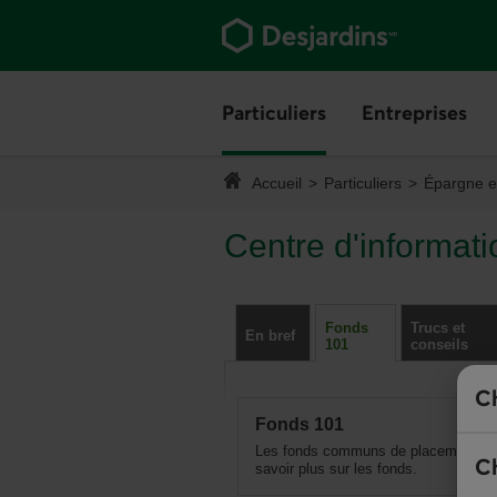
Aller
au
contenu
principal
Vous
quittez
Particuliers
Menu
Entreprises
Me
Vous
la
quittez
section.
Vous
le
êtes
Accueil
Particuliers
Épargne e
menu.
ici :
Centre d'informati
Fonds
Trucs et
En bref
101
conseils
Ch
Fonds
Fonds 101
101
Les fonds communs de placement aiden
Ch
savoir plus sur les fonds.