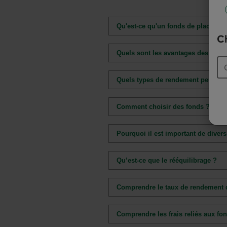
Qu'est-ce qu'un fonds de placemen
Ch
Quels sont les avantages des fond
Quels types de rendement peut off
Comment choisir des fonds ?
Pourquoi il est important de divers
Qu’est-ce que le rééquilibrage ?
Comprendre le taux de rendement 
Comprendre les frais reliés aux fo