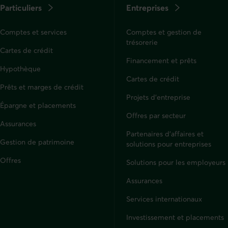
Particuliers
Entreprises
de
la
Comptes et services
Comptes et gestion de
page
trésorerie
Cartes de crédit
au
Financement et prêts
besoin.
Hypothèque
Cartes de crédit
Prêts et marges de crédit
Projets d'entreprise
Épargne et placements
Offres par secteur
Assurances
Particuliers
Partenaires d’affaires et
Gestion de patrimoine
solutions pour entreprises
Offres
Solutions pour les employeurs
Assurances
Entreprises
Services internationaux
Investissement et placements