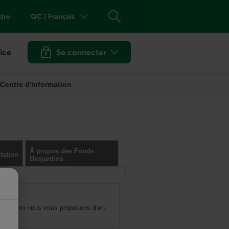
dre
QC
|
Français
Province
Rechercher
ou
État
actuel :
Québec
.
ice
Se connecter
aux services en ligne de Desjard
Langue :
Français
.
Centre d'information
À propos des Fonds
ation
Desjardins
te section nous vous proposons d’en