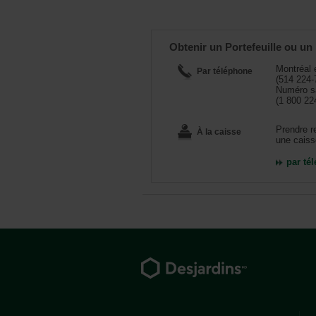
Obtenir un Portefeuille ou u
Montréal 
Par téléphone
(514 224-
Numéro sa
(1 800 22
Prendre r
À la caisse
une caiss
par té
Pied
de
page