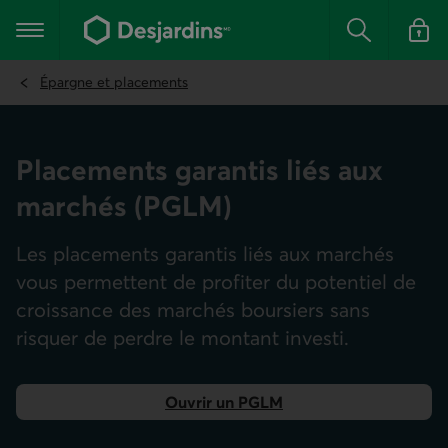
Aller
au
Menu principal
contenu
Rechercher
Se conn
principal
Épargne et placements
Placements garantis liés aux
marchés (PGLM)
Les placements garantis liés aux marchés
vous permettent de profiter du potentiel de
croissance des marchés boursiers sans
risquer de perdre le montant investi.
Ouvrir un PGLM
dans AccèsD.