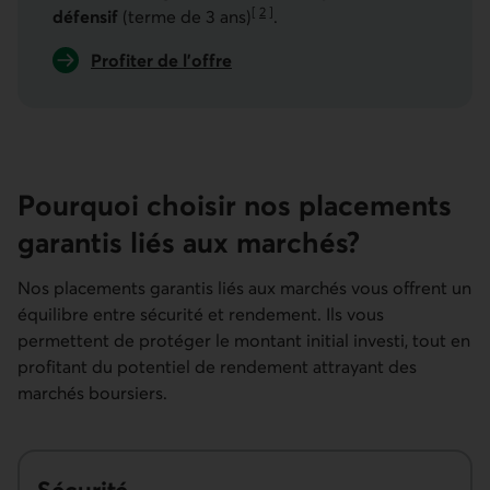
[
2
]
défensif
(terme de 3 ans)
.
Aller à la note
Profiter de l’offre
sur le Placement garanti Promo – AmpliMarché d
Pourquoi choisir nos placements
garantis liés aux marchés?
Nos placements garantis liés aux marchés vous offrent un
équilibre entre sécurité et rendement. Ils vous
permettent de protéger le montant initial investi, tout en
profitant du potentiel de rendement attrayant des
marchés boursiers.