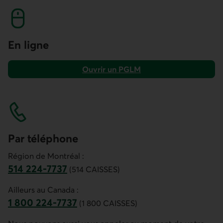
En ligne
Ouvrir un PGLM
dans AccèsD.
Par téléphone
Région de Montréal :
514 224-7737
(514 CAISSES)
Ce lien ouvre votre application de téléphonie.
Ailleurs au Canada :
1 800 224-7737
(1 800 CAISSES)
Ce lien ouvre votre application de téléphonie.