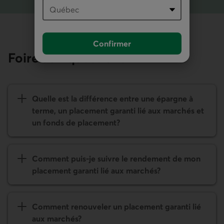
Confirmer
Foire aux questions
Quelle est la différence entre une épargne à
terme, un placement garanti lié aux marchés et
un fonds de placement?
Comment puis-je suivre le rendement de mon
placement garanti lié aux marchés?
Comment renouveler un placement garanti lié
aux marchés?