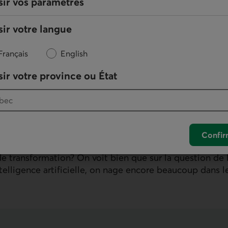
sir vos paramètres
 la technologie elle-même se développe à grande vites
ir votre langue
ue font croire que des robots humanoïdes dotés d’intel
ercialisables, ce qui viendrait alors augmenter les tâc
Français
English
ns des métiers physiques (ex. : paysagistes), métiers 
ir votre province ou État
 qualifiés de peu exposés.
ile de connaître la trajectoire que prendra la réglementat
a puissance constitue une arme à double tranchant qu
ues de cybersécurité, mais aussi l’accroissement des i
ques et existentiels encore plus larges. La réglementat
Confir
ante ou excessive? Sera-t-elle uniforme à l’internationa
de transformation? On voit bien que sur la question de 
elligence artificielle, on nage encore beaucoup dans le