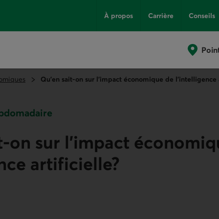
À propos
Carrière
Conseils
Poin
omiques
Qu’en sait-on sur l’impact économique de l’intelligence a
bdomadaire
t-on sur l’impact économiq
nce artificielle?