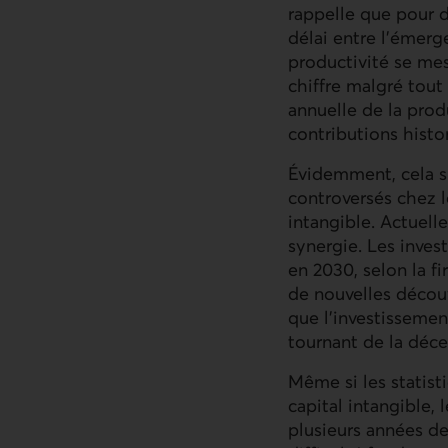
rappelle que pour d
délai entre l’émerg
productivité se me
chiffre malgré tout
annuelle de la prod
contributions histo
Évidemment, cela su
controversés chez l
intangible. Actuelle
synergie. Les inve
en 2030, selon la f
de nouvelles découv
que l’investisseme
tournant de la déc
Même si les statist
capital intangible, 
plusieurs années d