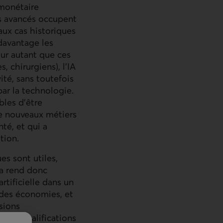
 monétaire
ys avancés occupent
aux cas historiques
davantage les
our autant que ces
, chirurgiens), l’
IA
té, sans toutefois
ar la technologie.
les d’être
e nouveaux métiers
té, et qui a
tion.
s sont utiles,
la rend donc
rtificielle dans un
 des économies, et
ssions
elles qualifications