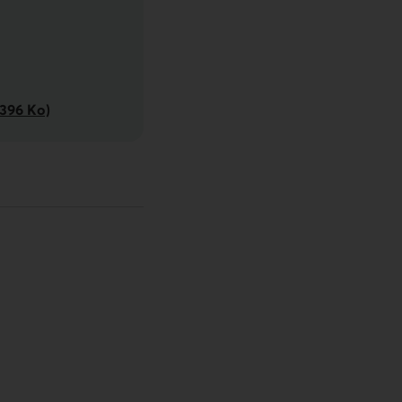
22 juillet 2022
 396 Ko)