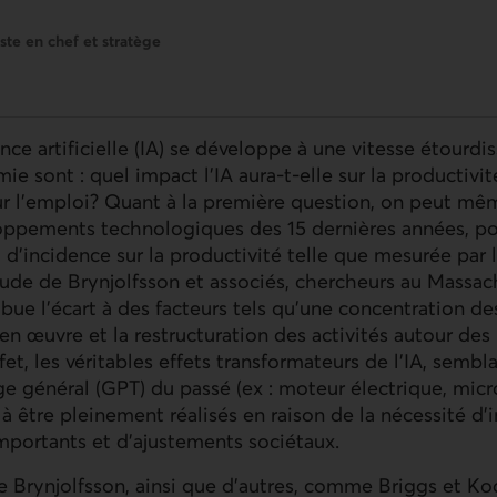
te en chef et stratège
nce artificielle (
IA
) se développe à une vitesse étourdis
ie sont : quel impact l’
IA
aura-t-elle sur la productivit
sur l’emploi? Quant à la première question, on peut m
oppements technologiques des 15 dernières années, pou
eu d’incidence sur la productivité telle que mesurée par
tude de Brynjolfsson et associés, chercheurs au Massach
ibue l’écart à des facteurs tels qu’une concentration de
 en œuvre et la restructuration des activités autour des
et, les véritables effets transformateurs de l’
IA
, sembl
e général (
GPT
) du passé (ex : moteur électrique, micr
 être pleinement réalisés en raison de la nécessité d’
portants et d’ajustements sociétaux.
 de Brynjolfsson, ainsi que d’autres, comme Briggs et Ko