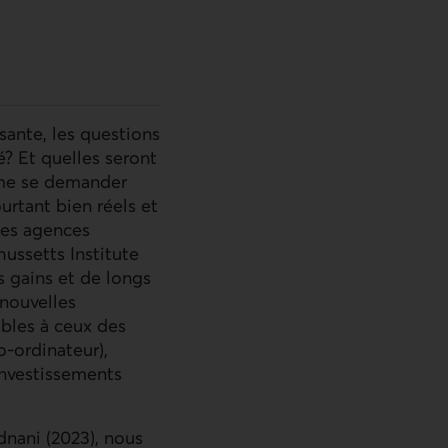
sante, les questions
é? Et quelles seront
ême se demander
rtant bien réels et
 les agences
ussetts Institute
s gains et de longs
 nouvelles
ables à ceux des
o-ordinateur),
investissements
dnani (2023), nous