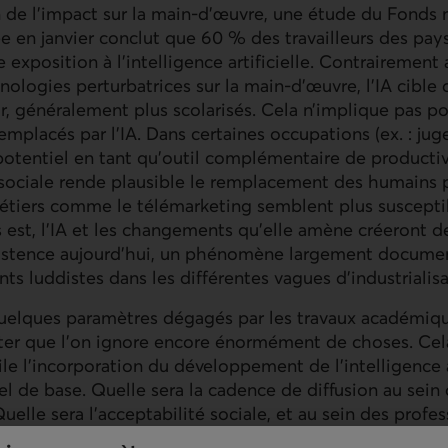
n de l’impact sur la main-d’œuvre, une étude du Fonds
ée en janvier conclut que 60 % des travailleurs des pa
exposition à l’intelligence artificielle. Contrairement 
nologies perturbatrices sur la main-d’œuvre, l’
IA
cible 
oir, généralement plus scolarisés. Cela n’implique pas p
remplacés par l’
IA
. Dans certaines occupations (ex. : juges
tentiel en tant qu’outil complémentaire de productivi
 sociale rende plausible le remplacement des humains p
étiers comme le télémarketing semblent plus susceptib
est, l’
IA
et les changements qu’elle amène créeront d
xistence aujourd’hui, un phénomène largement documen
ts luddistes dans les différentes vagues d’industrialisa
uelques paramètres dégagés par les travaux académique
ater que l’on ignore encore énormément de choses. Ce
le l’incorporation du développement de l’intelligence a
el de base. Quelle sera la cadence de diffusion au sein
Quelle sera l’acceptabilité sociale, et au sein des profe
quelle vitesse les nouveaux emplois arriveront-ils et qu