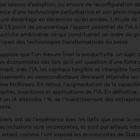
es raisons d’adoption, ou encore de reconfiguration de
ence d’une technologie perturbatrice et son plein impac
sure davantage en décennies qu’en années. L’étude de 
 à 1,5 point de pourcentage l’apport potentiel de l’
IA
à 
uctivité américaine, ce qui constituerait un ordre de gr
riques des technologies transformatrices du passé.
ppose que l’on mesure bien la productivité, un sujet 
es économistes dès lors qu’il est question d’une forte 
ment, avec l’
IA
, les capitaux tangible et intangible fon
stissements en semiconducteurs devraient atteindre le
irme McKinsey. En retour, l’augmentation de la capacité
ertes, inventions et applications de l’
IA
. En définitive,
nt en
IA
atteindra 1 % de l’investissement des entrepris
ennie.
iciens ont de l’expérience avec les défis que pose la c
les inclusions sont incomplètes, et sont par ailleurs int
e retard, comme l’ont exposé les économistes de Stati