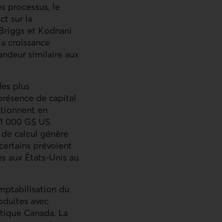
s processus, le
t sur la
Briggs et Kodnani
la croissance
andeur similaire aux
des plus
présence de capital
ctionnent en
s 1 000 G$ US
 de calcul génère
 certains prévoient
es aux États-Unis au
omptabilisation du
roduites avec
stique Canada. La