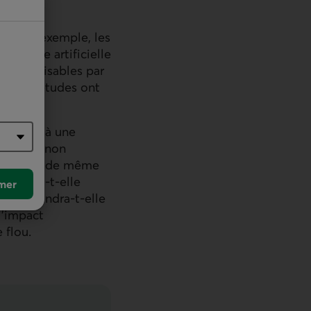
se. Par exemple, les
ligence artificielle
hes réalisables par
que les études ont
ion face à une
i évoque non
négalités de même
ion sera-t-elle
mer
l? Parviendra-t-elle
l’impact
 flou.