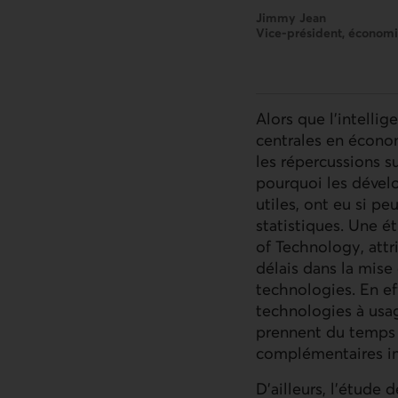
Jimmy Jean
Vice-président, économis
Alors que l’intellige
centrales en économ
les répercussions 
pourquoi les dével
utiles, ont eu si p
statistiques. Une é
of Technology, attr
délais dans la mise
technologies. En eff
technologies à usag
prennent du temps à
complémentaires im
D’ailleurs, l’étude