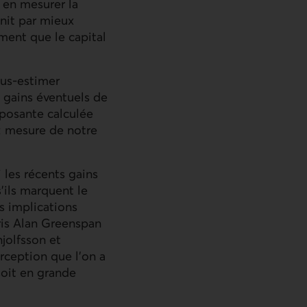
t en mesurer la
init par mieux
ement que le capital
us-estimer
s gains éventuels de
mposante calculée
« mesure de notre
i les récents gains
’ils marquent le
s implications
ris Alan Greenspan
jolfsson et
erception que l’on a
soit en grande