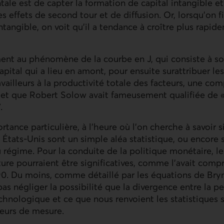
tale est de capter la formation de capital intangible e
les effets de second tour et de diffusion. Or, lorsqu’on f
ntangible, on voit qu’il a tendance à croître plus rapid
t au phénomène de la courbe en J, qui consiste à so
apital qui a lieu en amont, pour ensuite surattribuer le
availleurs à la productivité totale des facteurs, une co
e et que Robert Solow avait fameusement qualifiée de 
7.
tance particulière, à l’heure où l’on cherche à savoir s
 États-Unis sont un simple aléa statistique, ou encore s
régime. Pour la conduite de la politique monétaire, le
ure pourraient être significatives, comme l’avait comp
0. Du moins, comme détaillé par les équations de Bryn
 pas négliger la possibilité que la divergence entre la p
hnologique et ce que nous renvoient les statistiques 
reurs de mesure.