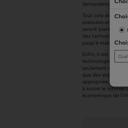
Choi
demanderont-ils?
Tout cela alors que
Chois
avancées en robotiq
seront bientôt comm
des technologies da
Chois
jusqu’à maintenant
Enfin, il est diffic
technologie dont l
seulement des risq
que des enjeux éthi
appropriée, insuffis
à suivre le rythme 
économique de l’int