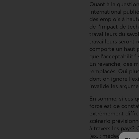
Quant à la questio
international publi
des emplois à haute 
de l’impact de tech
travailleurs du sav
travailleurs seront 
comporte un haut po
que l’acceptabilité
En revanche, des m
remplacés. Qui plus 
dont on ignore l’e
invalidé les argumen
En somme, si ces q
force est de const
extrêmement diffici
scénario prévisionn
à travers les pays? 
(ex. : médecine)? À 