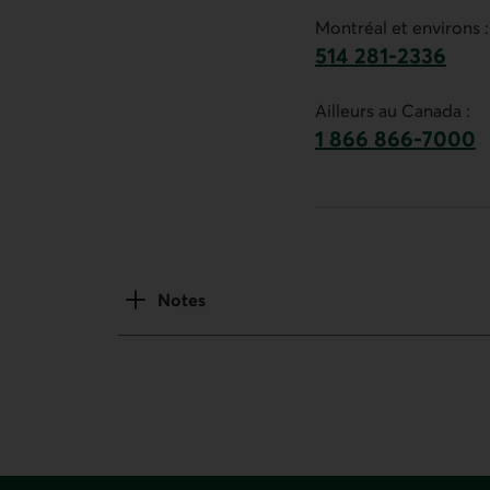
Montréal et environs :
514 281-2336
Ce lien lancera v
Ailleurs au Canada :
1 866 866-7000
numéro sans frais
Notes