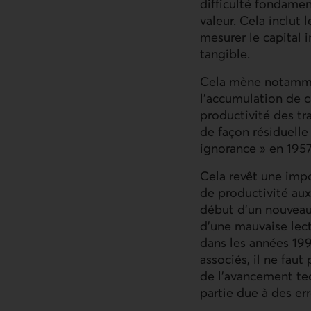
difficulté fondamen
valeur. Cela inclut 
mesurer le capital i
tangible.
Cela mène notammen
l’accumulation de c
productivité des tr
de façon résiduell
ignorance » en 195
Cela revêt une impor
de productivité aux
début d’un nouveau 
d’une mauvaise lect
dans les années 199
associés, il ne faut
de l’avancement tec
partie due à des er