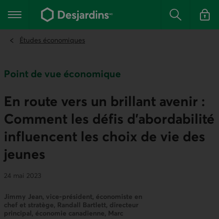
Aller
au
Menu principal
contenu
Rechercher
Se conn
principal
Études économiques
Point de vue économique
En route vers un brillant avenir :
Comment les défis d’abordabilité
influencent les choix de vie des
jeunes
24 mai 2023
Jimmy Jean, vice-président, économiste en
chef et stratège, Randall Bartlett, directeur
principal, économie canadienne, Marc