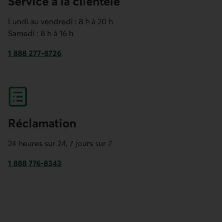
Service à la clientèle
Lundi au vendredi : 8 h à 20 h
Samedi : 8 h à 16 h
1 888 277-8726
Ce lien lancera votre logiciel de téléphonie par défaut.
Réclamation
24 heures sur 24, 7 jours sur 7
1 888 776-8343
Ce lien lancera votre logiciel de téléphonie par défaut.