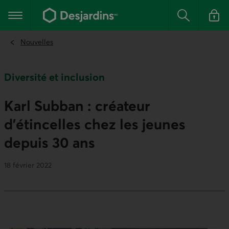
Aller
au
Menu principal
contenu
Rechercher
Se conn
principal
Nouvelles
Diversité et inclusion
Karl Subban : créateur
d’étincelles chez les jeunes
depuis 30 ans
18 février 2022