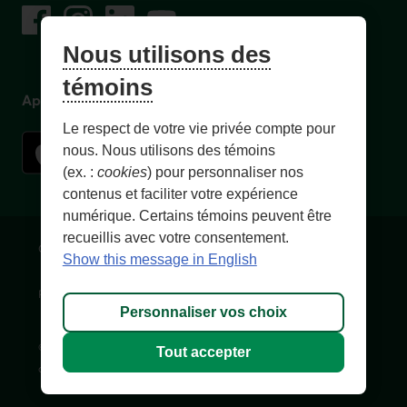
Facebook
– Lien externe au site. Cet hyperlien s'ouvrira dans une no
Instagram
– Lien externe au site. Cet hyperlien s'ouvrira dans 
LinkedIn
– Lien externe au site. Cet hyperlien s'ouvrir
YouTube
– Lien externe au site. Cet hyperlien s'
Nous utilisons des
témoins
Application mobile
Le respect de votre vie privée compte pour
nous. Nous utilisons des témoins
(ex. :
cookies
) pour personnaliser nos
contenus et faciliter votre expérience
numérique. Certains témoins peuvent être
recueillis avec votre consentement.
Conditions d'utilisation et notes légales
Confidentialité
Show this message in English
Personnaliser les témoins
Accessibilité
Plan du site
Personnaliser vos choix
© 1996-
2026
, Fédération des caisses Desjardins du Québec. Tous
Tout accepter
droits réservés.