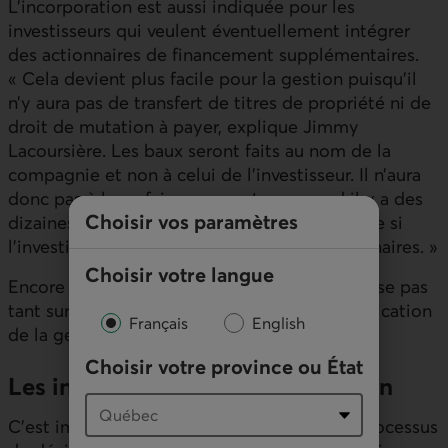
L’incorporation est aussi indiquée pour les
investisseurs qui veulent éventuellement intégrer
des actionnaires de financement supplémentaires.
« Cela devient plus facile pour la gestion puisqu’il
n’y aura pas de transfert de titres de propriété ni de
droit de mutation à payer, explique Jimmy
Lacoursière. Les baux seront faits au nom de la
compagnie et non à celui de l’investisseur. Il n’aura
donc pas à les refaire, un avantage quand il y a des
Choisir vos paramètres
dizaines de locataires. Ce sera la même chose si
l’investisseur veut racheter son ou ses actionnaires. »
Choisir votre langue
Encore là, la décision de s’incorporer ne repose pas
tant sur des raisons fiscales que sur la simplification
Français
English
de la gestion administrative.
Choisir votre province ou État
Les inconvénients à l’incorporation
C’est important d’en tenir compte dans le processus