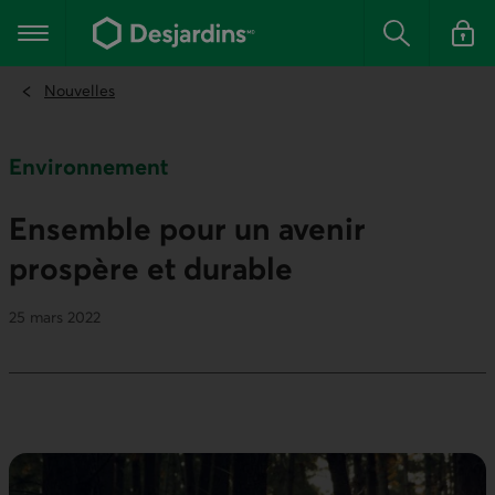
Aller
au
Menu principal
contenu
Rechercher
Se conn
principal
Nouvelles
Environnement
Ensemble pour un avenir
prospère et durable
25 mars 2022