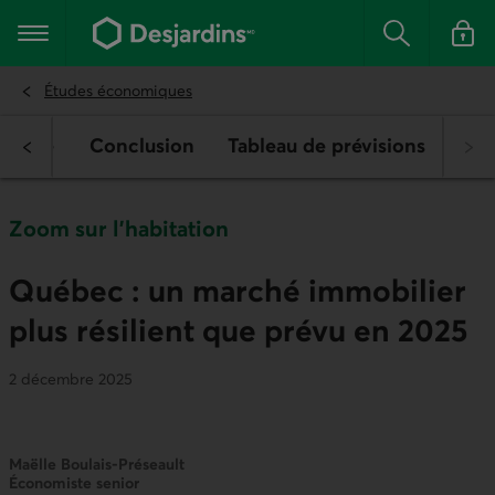
Aller
au
Menu principal
contenu
Rechercher
Se conn
principal
Études économiques
evente
Conclusion
Tableau de prévisions
Zoom sur l'habitation
Québec : un marché immobilier
plus résilient que prévu en 2025
2 décembre 2025
Maëlle Boulais-Préseault
Économiste senior