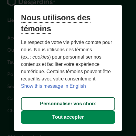
Nous utilisons des
Liens utiles
témoins
Accompagnement en cas de difficulté financière
Le respect de votre vie privée compte pour
Outils et calculateurs
nous. Nous utilisons des témoins
(ex. :
cookies
) pour personnaliser nos
Taux
contenus et faciliter votre expérience
numérique. Certains témoins peuvent être
Points de service
recueillis avec votre consentement.
Sécurité
Show this message in English
Carte perdue, volée ou défectueuse
Personnaliser vos choix
Changement d'adresse
Tout accepter