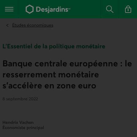
Aller
au
Menu principal
contenu
Rechercher
Se conn
principal
Études économiques
L'Essentiel de la politique monétaire
Banque centrale européenne : le
resserrement monétaire
s’accélère en zone euro
8 septembre 2022
Hendrix Vachon
Économiste principal