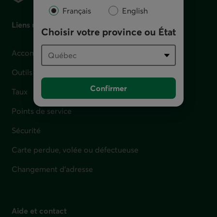
Français
English
Liens utiles
Choisir votre province ou État
Accompagnement en cas de difficulté financière
Outils et calculateurs
Confirmer
Taux
Points de service
Sécurité
Carte perdue, volée ou défectueuse
Changement d'adresse
Aide et contact