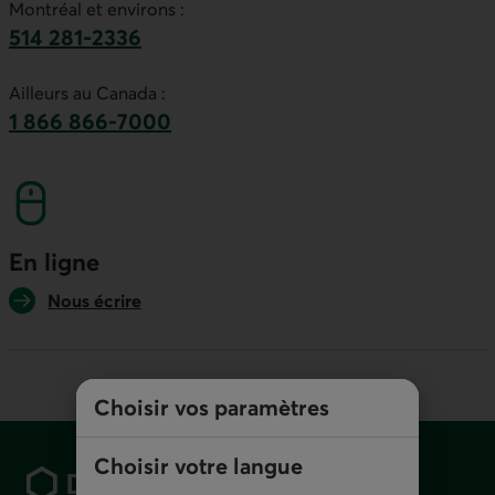
Montréal et environs :
514 281-2336
Ce lien lancera votre logiciel de téléphonie par
Ailleurs au Canada :
1 866 866-7000
numéro sans frais. Ce lien lancera votre logicie
En ligne
Nous écrire
Choisir vos paramètres
Pied de page
Choisir votre langue