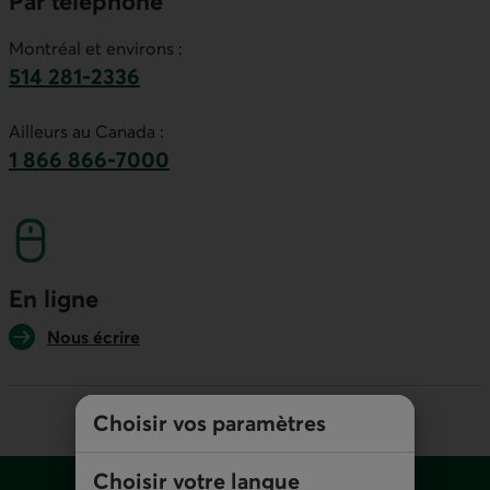
Par téléphone
Montréal et environs :
514 281-2336
Ce lien lancera votre logiciel de téléphonie par
Ailleurs au Canada :
1 866 866-7000
numéro sans frais. Ce lien lancera votre logicie
En ligne
Nous écrire
Choisir vos paramètres
Pied de page
Choisir votre langue