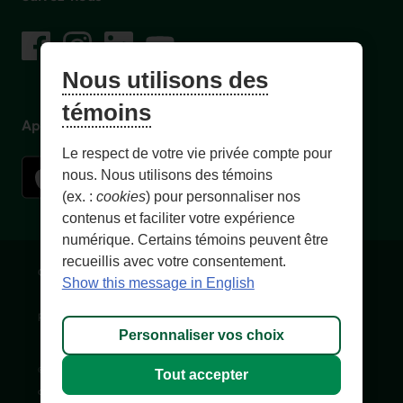
sur les réseaux sociaux
Facebook
– Lien externe au site. Cet hyperlien s'ouvrira dans une no
Instagram
– Lien externe au site. Cet hyperlien s'ouvrira dans 
LinkedIn
– Lien externe au site. Cet hyperlien s'ouvrir
YouTube
– Lien externe au site. Cet hyperlien s'
Nous utilisons des
témoins
Application mobile
Le respect de votre vie privée compte pour
nous. Nous utilisons des témoins
(ex. :
cookies
) pour personnaliser nos
contenus et faciliter votre expérience
numérique. Certains témoins peuvent être
recueillis avec votre consentement.
Conditions d'utilisation et notes légales
Confidentialité
Show this message in English
Personnaliser les témoins
Accessibilité
Plan du site
Personnaliser vos choix
© 1996-
2026
, Fédération des caisses Desjardins du Québec. Tous
Tout accepter
droits réservés.