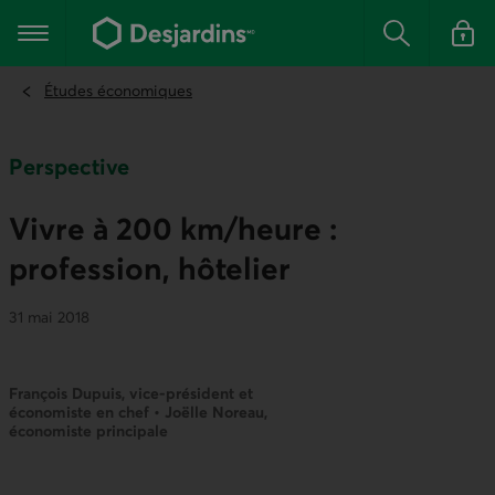
Aller
au
Menu principal
contenu
Rechercher
Se conn
principal
Études économiques
Perspective
Vivre à 200 km/heure :
profession, hôtelier
31 mai 2018
François Dupuis, vice-président et
économiste en chef • Joëlle Noreau,
économiste principale