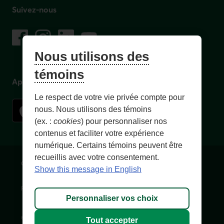
Suivez-nous
sur les réseaux sociaux
Facebook
– Lien externe au site. Cet hyperlien s'ouvrira dans une no
Instagram
– Lien externe au site. Cet hyperlien s'ouvrira dans 
LinkedIn
– Lien externe au site. Cet hyperlien s'ouvrir
YouTube
– Lien externe au site. Cet hyperlien s'
Nous utilisons des
témoins
Application mobile
Le respect de votre vie privée compte pour
nous. Nous utilisons des témoins
(ex. :
cookies
) pour personnaliser nos
contenus et faciliter votre expérience
numérique. Certains témoins peuvent être
recueillis avec votre consentement.
Conditions d'utilisation et notes légales
Confidentialité
Show this message in English
Personnaliser les témoins
Accessibilité
Plan du site
Personnaliser vos choix
© 1996-
2026
, Fédération des caisses Desjardins du Québec. Tous
Tout accepter