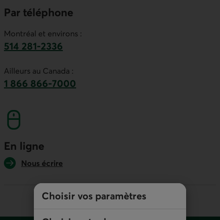
Par téléphone
Montréal et environs :
514 281-2336
Ce lien lancera votre logiciel de téléphonie par
Ailleurs au Canada :
1 866 866-7000
numéro sans frais. Ce lien lancera votre logicie
En ligne
Nous écrire
Choisir vos paramètres