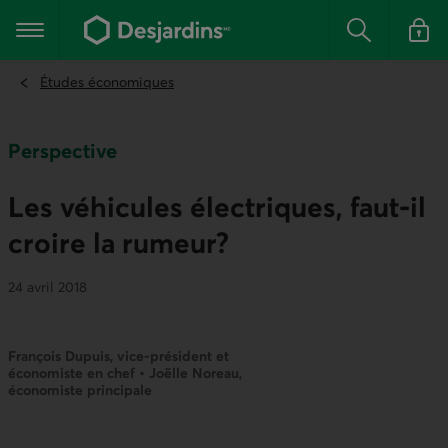
Aller
au
Menu principal
contenu
Rechercher
Se conn
principal
Études économiques
Perspective
Les véhicules électriques, faut-il
croire la rumeur?
24 avril 2018
François Dupuis, vice-président et
économiste en chef • Joëlle Noreau,
économiste principale