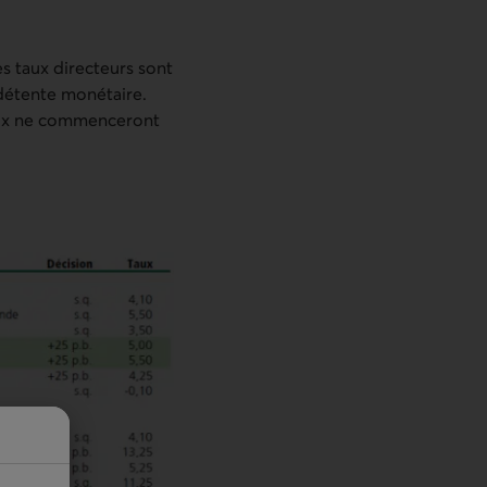
es taux directeurs sont
 détente monétaire.
taux ne commenceront