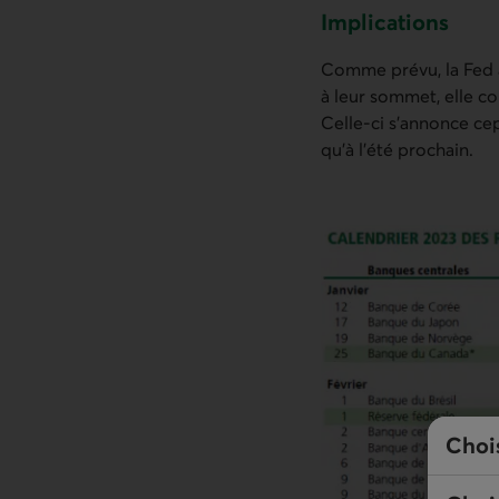
Implications
Comme prévu, la Fed a 
à leur sommet, elle c
Celle-ci s’annonce c
qu’à l’été prochain.
Choi