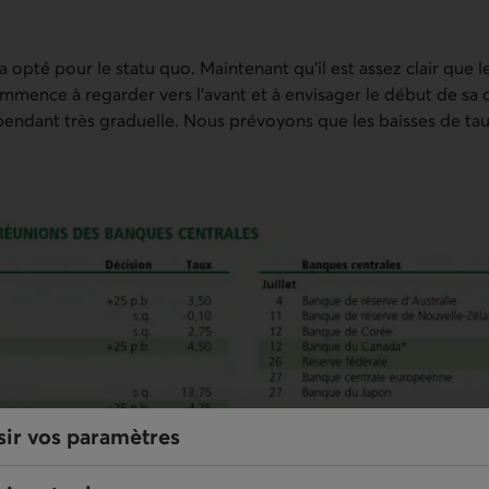
opté pour le statu quo. Maintenant qu’il est assez clair que l
ommence à regarder vers l’avant et à envisager le début de sa
ependant très graduelle. Nous prévoyons que les baisses de 
sir vos paramètres