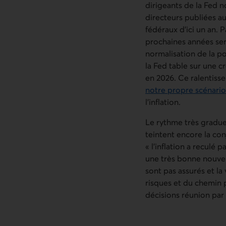
dirigeants de la Fed n
directeurs publiées au
fédéraux d’ici un an. 
prochaines années sera
normalisation de la p
la Fed table sur une 
en 2026. Ce ralentiss
notre propre scénario
Lien externe au site. 
l’inflation.
Le rythme très graduel
teintent encore la co
« l’inflation a reculé
une très bonne nouvell
sont pas assurés et la 
risques et du chemin
décisions réunion par 