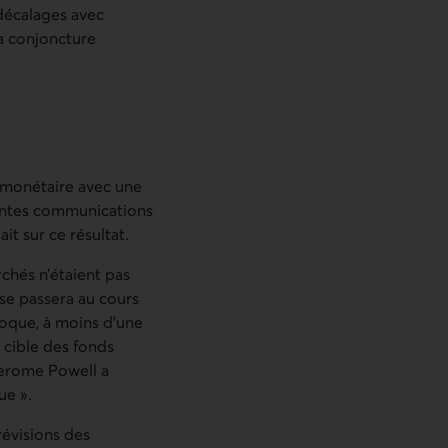
décalages avec
la conjoncture
e monétaire avec une
rentes communications
t sur ce résultat.
chés n’étaient pas
 se passera au cours
voque, à moins d’une
 cible des fonds
Jerome Powell a
ue ».
évisions des