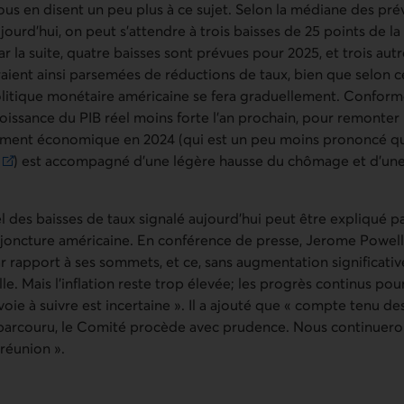
ous en disent un peu plus à ce sujet. Selon la médiane des pré
jourd’hui, on peut s’attendre à trois baisses de 25 points de la
Par la suite, quatre baisses sont prévues pour 2025, et trois aut
ient ainsi parsemées de réductions de taux, bien que selon ce
olitique monétaire américaine se fera graduellement. Conform
croissance du
PIB
réel moins forte l’an prochain, pour remonter
ement économique en 2024 (qui est un peu moins prononcé que
) est accompagné d’une légère hausse du chômage et d’un
S'ouvre dans une nouvelle fenêtre.
 des baisses de taux signalé aujourd’hui peut être expliqué pa
njoncture américaine. En conférence de presse, Jerome Powel
 par rapport à ses sommets, et ce, sans augmentation significat
e. Mais l’inflation reste trop élevée; les progrès continus pou
voie à suivre est incertaine ». Il a ajouté que « compte tenu de
 parcouru, le Comité procède avec prudence. Nous continuero
réunion ».