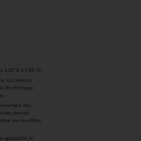
de 5,25 % à 5,50 %.
re. La création
taux de chômage
ée.
sserrement des
rises devrait
pleur de ces effets
e approprié, le