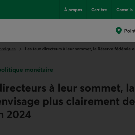
À propos
Carrière
Conseils
Poin
omiques
Les taux directeurs à leur sommet, la Réserve fédérale 
 politique monétaire
directeurs à leur sommet, l
envisage plus clairement de
n 2024