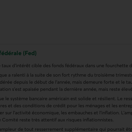
fédérale (Fed)
e taux d’intérêt cible des fonds fédéraux dans une fourchette 
ue a ralenti à la suite de son fort rythme du troisième trimest
dérée depuis le début de l’année, mais demeure forte et le 
ation s’est apaisée pendant la dernière année, mais reste élev
ue le système bancaire américain est solide et résilient. Le re
ères et des conditions de crédit pour les ménages et les entrep
 sur l’activité économique, les embauches et l’inflation. L’am
e Comité reste très attentif aux risques inflationnistes.
ampleur de tout resserrement supplémentaire qui pourrait êtr