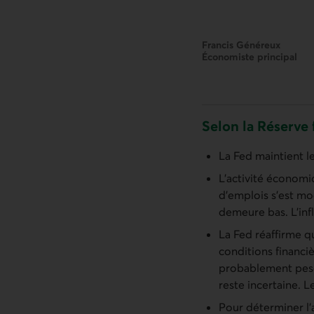
Francis Généreux
Économiste principal
Selon la Réserve 
La Fed maintient l
L’activité économiq
d’emplois s’est mo
demeure bas. L’infl
La Fed réaffirme q
conditions financi
probablement peser
reste incertaine. L
Pour déterminer l’