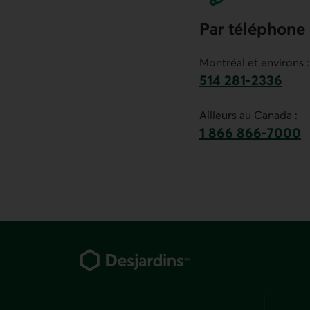
Par téléphone
Montréal et environs :
514 281-2336
Ce lien lancera v
Ailleurs au Canada :
1 866 866-7000
numéro sans frais
Pied de page