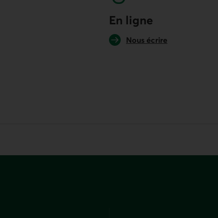
En ligne
Nous écrire
otre logiciel de téléphonie par défaut.
. Ce lien lancera votre logiciel de téléphonie pa