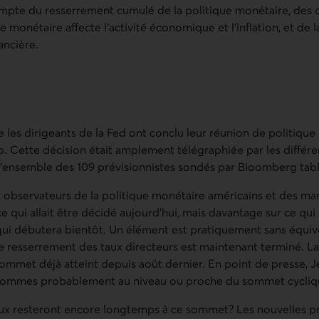
mpte du resserrement cumulé de la politique monétaire, des 
ue monétaire affecte l’activité économique et l’inflation, et de 
ancière.
e les dirigeants de la Fed ont conclu leur réunion de politiqu
o. Cette décision était amplement télégraphiée par les diffé
l’ensemble des 109 prévisionnistes sondés par Bloomberg tablai
s observateurs de la politique monétaire américains et des mar
e qui allait être décidé aujourd’hui, mais davantage sur ce qui
qui débutera bientôt. Un élément est pratiquement sans équi
le resserrement des taux directeurs est maintenant terminé. La
sommet déjà atteint depuis août dernier. En point de presse, 
sommes probablement au niveau ou proche du sommet cycliq
aux resteront encore longtemps à ce sommet? Les nouvelles pr