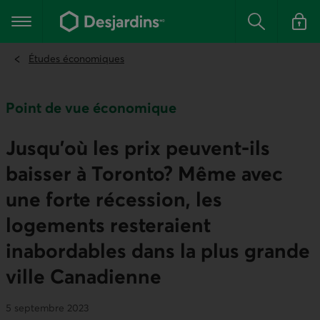
Aller
au
Menu principal
contenu
Rechercher
Se conn
principal
Études économiques
Point de vue économique
Jusqu’où les prix peuvent‑ils
baisser à Toronto? Même avec
une forte récession, les
logements resteraient
inabordables dans la plus grande
ville Canadienne
5 septembre 2023