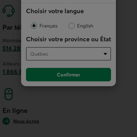
Choisir votre langue
Français
English
Par téléphone
Choisir votre province ou État
Montréal et environs :
514 281-2336
Ce lien lancera votre logiciel de téléphonie par
Ailleurs au Canada :
1 866 866-7000
Confirmer
numéro sans frais. Ce lien lancera votre logicie
En ligne
Nous écrire