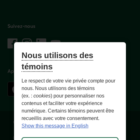
Suivez-nous
sur les réseaux sociaux
Facebook
– Lien externe au site. Cet hyperlien s'ouvrira dans une no
Instagram
– Lien externe au site. Cet hyperlien s'ouvrira dans 
LinkedIn
– Lien externe au site. Cet hyperlien s'ouvrir
YouTube
– Lien externe au site. Cet hyperlien s'
Nous utilisons des
témoins
Application mobile
Le respect de votre vie privée compte pour
nous. Nous utilisons des témoins
(ex. :
cookies
) pour personnaliser nos
contenus et faciliter votre expérience
numérique. Certains témoins peuvent être
recueillis avec votre consentement.
Conditions d'utilisation et notes légales
Confidentialité
Show this message in English
Personnaliser les témoins
Accessibilité
Plan du site