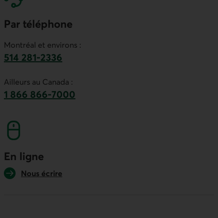
Par téléphone
Montréal et environs :
514 281-2336
Ce lien lancera votre logiciel de téléphonie par
Ailleurs au Canada :
1 866 866-7000
numéro sans frais. Ce lien lancera votre logicie
En ligne
Nous écrire