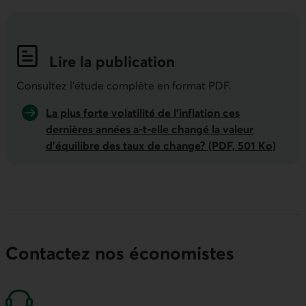
Lire la publication
Indicateurs économiques de la semai
Consultez l'étude complète en format PDF.
La plus forte volatilité de l’inflation ces
dernières années a‑t‑elle changé la valeur
d’équilibre des taux de change? (PDF, 501 Ko)
Contactez nos économistes