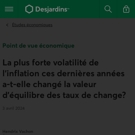
Aller
au
Menu principal
contenu
Rechercher
Se conn
principal
Études économiques
Point de vue économique
La plus forte volatilité de
l’inflation ces dernières années
a‑t‑elle changé la valeur
d’équilibre des taux de change?
3 avril 2024
Hendrix Vachon