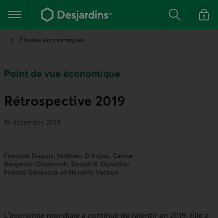
Aller
au
Menu principal
contenu
Rechercher
Se conn
principal
Études économiques
Point de vue économique
Rétrospective 2019
16 décembre 2019
François Dupuis, Mathieu D’Anjou, Carine
Bergevin-Chammah, Benoit P. Durocher,
Francis Généreux et Hendrix Vachon
L’économie mondiale a continué de ralentir en 2019. Elle a