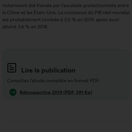
notamment été freinée par l’escalade protectionniste entre
la Chine et les États-Unis. La croissance du PIB réel mondial
est probablement tombée à 3,0 % en 2019, après avoir
atteint 3,6 % en 2018.
Lire la publication
Indicateurs économiques de la semai
Consultez l'étude complète en format PDF.
Rétrospective 2019 (PDF, 591 Ko)