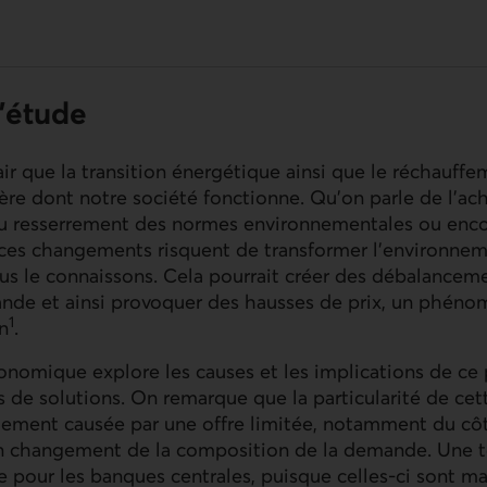
'étude
lair que la transition énergétique ainsi que le réchauff
re dont notre société fonctionne. Qu’on parle de l’ac
u resserrement des normes environnementales ou enc
 ces changements risquent de transformer l’environn
ous le connaissons. Cela pourrait créer des débalancemen
mande et ainsi provoquer des hausses de prix, un phén
1
n
.
onomique explore les causes et les implications de c
 de solutions. On remarque que la particularité de cett
alement causée par une offre limitée, notamment du cô
un changement de la composition de la demande. Une te
e pour les banques centrales, puisque celles-ci sont mal