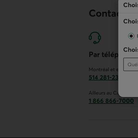
Choi
Contactez
Chois
Chois
Par téléphone
Montréal et environs :
514 281-2336
Ce lien lancera v
Ailleurs au Canada :
1 866 866-7000
numéro sans frais