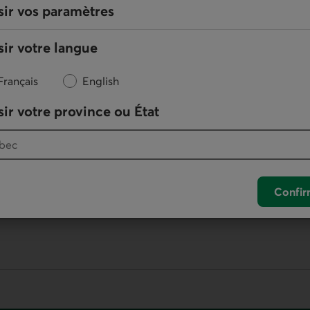
sir vos paramètres
 nos économistes
ir votre langue
Français
English
ir votre province ou État
En ligne
Nous écrire
otre logiciel de téléphonie par défaut.
Confir
. Ce lien lancera votre logiciel de téléphonie pa