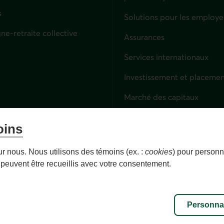
s
Solutions pour les employe
ne-retraite collective
Assurances
Entreprises
Services internationaux
Investissement et placemen
Marché des capitaux
Services fiduciaires
oins
Lien externe. S'ouvre dans 
Épargne-retraite collective
ur nous. Nous utilisons des témoins (ex. :
cookies
) pour personna
peuvent être recueillis avec votre consentement.
Personnaliser les témoins
Accessibilité
Plan du site
Personnal
ous droits réservés.