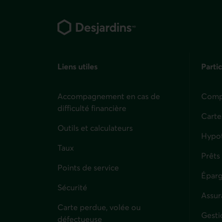
Pied de page
Liens utiles
Partic
Accompagnement en cas de
Compt
difficulté financière
Carte
Outils et calculateurs
Hypo
Taux
Prêts
Points de service
Éparg
Sécurité
Assur
Carte perdue, volée ou
Parti
Gesti
défectueuse