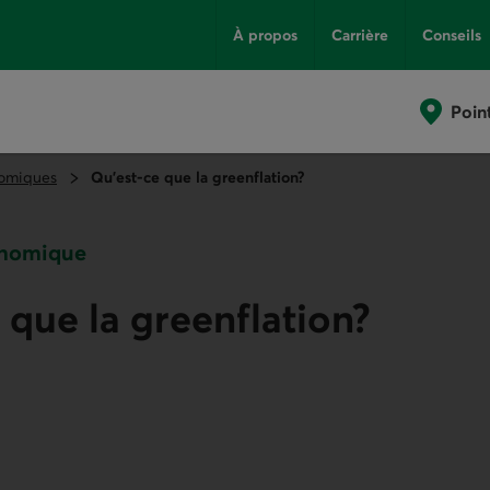
À propos
Carrière
Conseils
Poin
omiques
Qu’est-ce que la greenflation?
onomique
 que la greenflation?