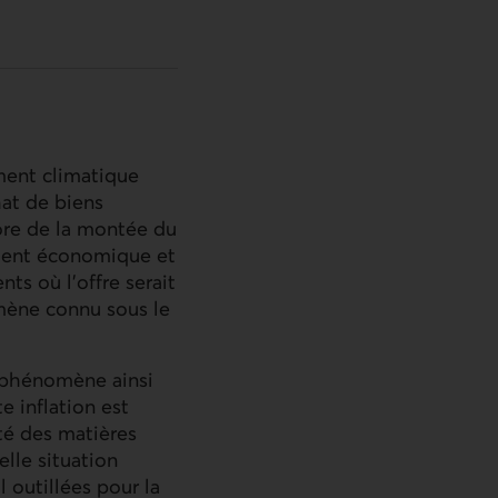
ement climatique
hat de biens
ore de la montée du
ement économique et
ts où l’offre serait
omène connu sous le
e phénomène ainsi
e inflation est
té des matières
lle situation
 outillées pour la