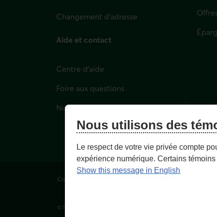
Offre
Changement d'adresse
Éparg
Aide et contact
Centre d'aide
Foire aux questions
Nous joindre
Nous utilisons des tém
Le respect de votre vie privée compte po
expérience numérique. Certains témoins 
Show this message in English
Conditions d'utilisation et notes légales
Confidentialité
© 1996-
2026
, Fédération des caisses Desjardins du Québec. T