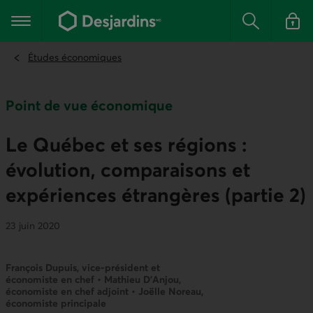
Aller
au
Menu principal
contenu
Rechercher
Se conn
principal
Études économiques
Point de vue économique
Le Québec et ses régions :
évolution, comparaisons et
expériences étrangères (partie 2)
23 juin 2020
François Dupuis, vice-président et
économiste en chef • Mathieu D’Anjou,
économiste en chef adjoint • Joëlle Noreau,
économiste principale