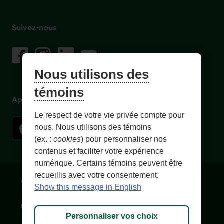
Suivez-nous
sur les réseaux sociaux
Facebook
– Lien externe au site. Cet hyperlien s'ouvrira dans une no
Instagram
– Lien externe au site. Cet hyperlien s'ouvrira dans 
LinkedIn
– Lien externe au site. Cet hyperlien s'ouvrir
YouTube
– Lien externe au site. Cet hyperlien s'
Nous utilisons des
témoins
Application mobile
Le respect de votre vie privée compte pour
nous. Nous utilisons des témoins
(ex. :
cookies
) pour personnaliser nos
contenus et faciliter votre expérience
numérique. Certains témoins peuvent être
recueillis avec votre consentement.
Conditions d'utilisation et notes légales
Confidentialité
Show this message in English
Personnaliser les témoins
Accessibilité
Plan du site
Personnaliser vos choix