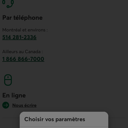
Par téléphone
Montréal et environs :
514 281-2336
Ce lien lancera votre logiciel de téléphonie par
Ailleurs au Canada :
1 866 866-7000
numéro sans frais. Ce lien lancera votre logicie
En ligne
Nous écrire
Choisir vos paramètres