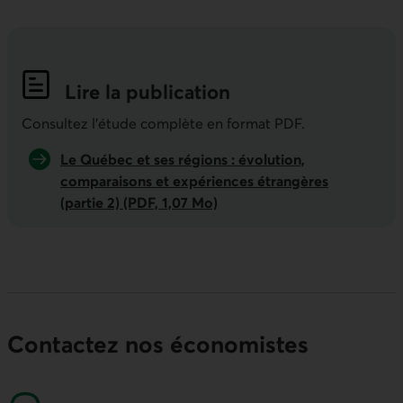
Lire la publication
Indicateurs économiques de la semai
Consultez l'étude complète en format PDF.
Le Québec et ses régions : évolution,
comparaisons et expériences étrangères
(partie 2) (PDF, 1,07 Mo)
Contactez nos économistes