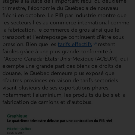
Lien externe au site.
stagné à la suite de l’important recul du deuxième
trimestre, l’économie du Québec a de nouveau
fléchi en octobre. Le
PIB
par industrie montre que
les secteurs liés au commerce international comme
la fabrication, le commerce de gros ainsi que le
transport et l’entreposage continuent d’être sous
pression. Bien que les
tarifs effectifs
restent
Lien externe au site.
faibles grâce à une plus grande conformité à
l’Accord Canada‒États-Unis‒Mexique (
ACEUM
), qui
exempte une grande part des biens de droits de
douane, le Québec demeure plus exposé que
d’autres provinces en raison de tarifs sectoriels
visant plusieurs de ses exportations phares,
notamment l’aluminium, les produits du bois et la
fabrication de camions et d’autobus.