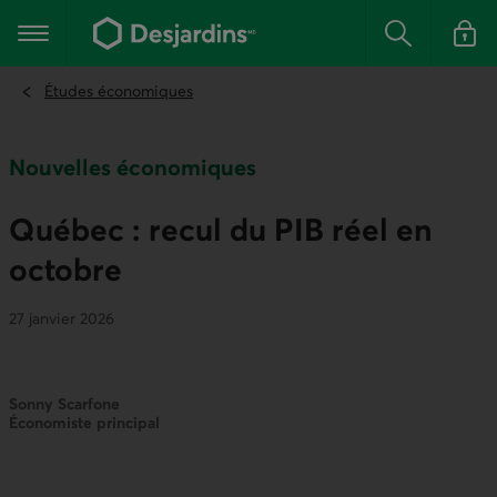
Aller
au
Menu principal
contenu
Rechercher
Se conn
principal
Études économiques
Nouvelles économiques
Québec : recul du PIB réel en
octobre
27 janvier 2026
Sonny Scarfone
Économiste principal