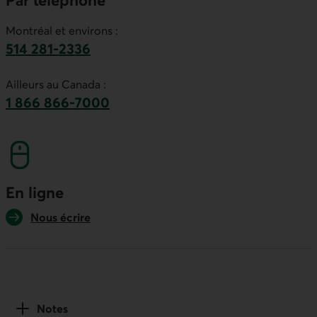
Montréal et environs :
514 281-2336
Ce lien lancera votre logiciel de téléphonie par
Ailleurs au Canada :
1 866 866-7000
numéro sans frais. Ce lien lancera votre logicie
En ligne
Nous écrire
Notes