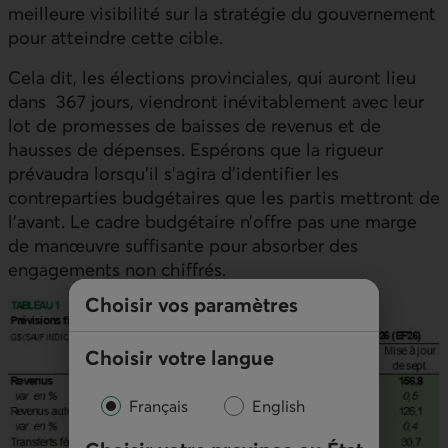
meilleure visibilité sur la stratégie du gouvernement
pour atteindre cette cible.
Cela dit, les élections provinciales, qui auront lieu
dans 367 jours, viendront inévitablement avec leur
lot de promesses de baisses de revenus et de
hausses de dépenses. Espérons que la rigueur
prévaudra lorsqu’il s’agira d’identifier les
contreparties budgétaires que les partis mettront de
l’avant. Le cadre budgétaire n’offre pas une marge
de manœuvre suffisante pour absorber des
engagements non chiffrés.
Choisir vos paramètres
Choisir votre langue
Français
English