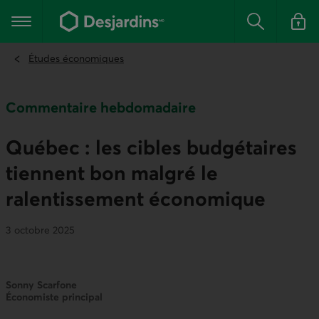
Aller
au
Menu principal
contenu
Rechercher
Se conn
principal
Études économiques
Commentaire hebdomadaire
Québec : les cibles budgétaires
tiennent bon malgré le
ralentissement économique
3 octobre 2025
Sonny Scarfone
Économiste principal