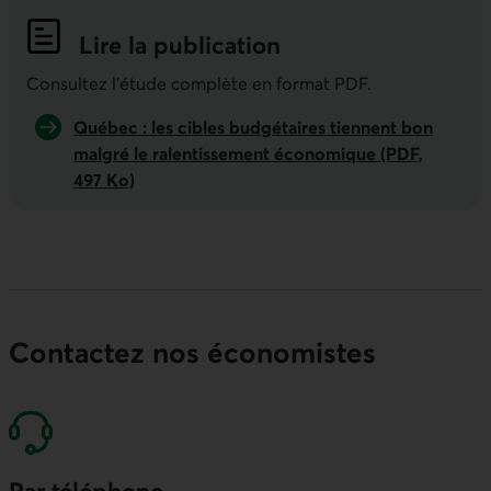
Lire la publication
Indicateurs économiques de la semai
Consultez l'étude complète en format PDF.
Québec : les cibles budgétaires tiennent bon
malgré le ralentissement économique (PDF,
497 Ko)
Contactez nos économistes
Par téléphone