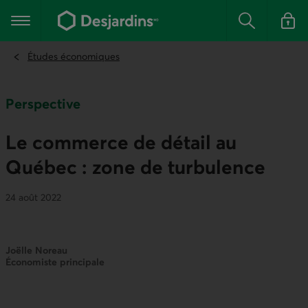
Aller
au
Menu principal
contenu
Rechercher
Se conn
principal
Études économiques
Perspective
Le commerce de détail au
Québec : zone de turbulence
24 août 2022
Joëlle Noreau
Économiste principale