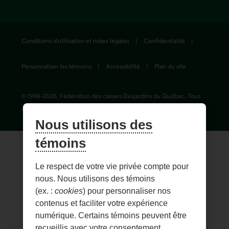
Conditions d'utilisation et notes légales
Confidentialité
Personnaliser les témoins
Accessibilité
Plan du site
© 1996-
2026
, Fédération des caisses Desjardins du Québec. Tous
droits réservés.
Nous utilisons des
témoins
Le respect de votre vie privée compte pour
nous. Nous utilisons des témoins
(ex. :
cookies
) pour personnaliser nos
contenus et faciliter votre expérience
numérique. Certains témoins peuvent être
recueillis avec votre consentement.