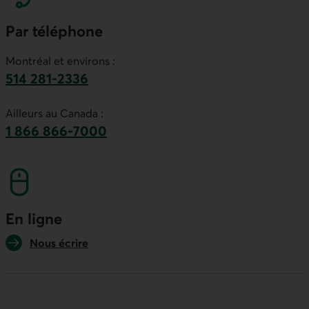
Par téléphone
Montréal et environs :
514 281-2336
Ce lien lancera votre logiciel de téléphonie par
Ailleurs au Canada :
1 866 866-7000
numéro sans frais. Ce lien lancera votre logicie
En ligne
Nous écrire