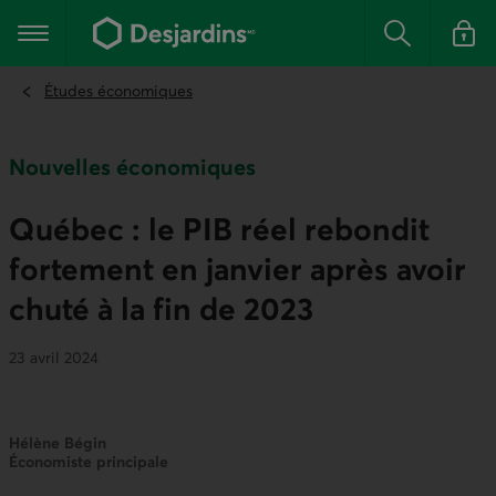
Aller
au
Menu principal
contenu
Rechercher
Se conn
principal
Études économiques
Nouvelles économiques
Québec : le PIB réel rebondit
fortement en janvier après avoir
chuté à la fin de 2023
23 avril 2024
Hélène Bégin
Économiste principale