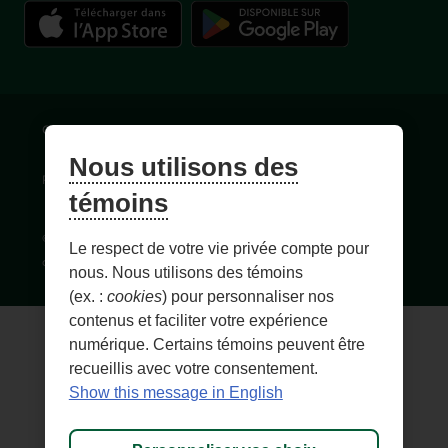
Conditions d'utilisation et notes légales
Confidentialité
Nous utilisons des
Personnaliser les témoins
Accessibilité
Plan du site
témoins
© 1996-
2026
, Fédération des caisses Desjardins du Québec. Tous
Le respect de votre vie privée compte pour
droits réservés.
nous. Nous utilisons des témoins
(ex. :
cookies
) pour personnaliser nos
contenus et faciliter votre expérience
numérique. Certains témoins peuvent être
recueillis avec votre consentement.
Show this message in English