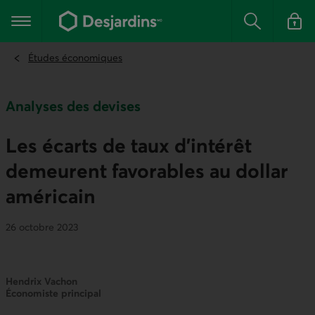
Aller
au
Menu principal
contenu
Rechercher
Se conn
principal
Études économiques
Analyses des devises
Les écarts de taux d’intérêt
demeurent favorables au dollar
américain
26 octobre 2023
Hendrix Vachon
Économiste principal