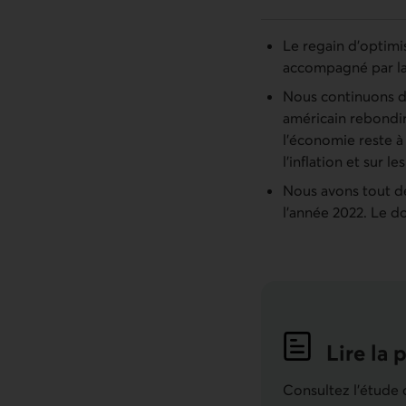
Le regain d’optimi
accompagné par la 
Nous continuons de
américain rebondira
l’économie reste à 
l’inflation et sur 
Nous avons tout de
l’année 2022. Le do
Lire la 
Indicat
Consultez l'étude