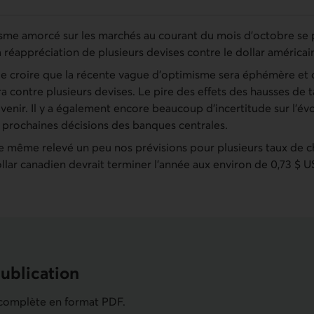
sme amorcé sur les marchés au courant du mois d’octobre se p
réappréciation de plusieurs devises contre le dollar américai
 croire que la récente vague d’optimisme sera éphémère et q
 contre plusieurs devises. Le pire des effets des hausses de t
venir. Il y a également encore beaucoup d’incertitude sur l’évo
les prochaines décisions des banques centrales.
 même relevé un peu nos prévisions pour plusieurs taux de ch
llar canadien devrait terminer l’année aux environ de 0,73 $ U
publication
eurs économiques de la semaine du 18 au 
 complète en format PDF.