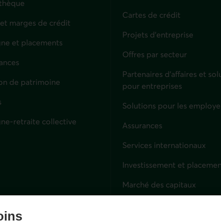
thèque
Cartes de crédit
 et marges de crédit
Projets d'entreprise
ne et placements
Offres par secteur
ances
culiers
Partenaires d’affaires et sol
on de patrimoine
pour entreprises
s
Solutions pour les employe
ne-retraite collective
Assurances
Entreprises
Services internationaux
Investissement et placemen
Marché des capitaux
Services fiduciaires
oins
Lien externe. S'ouvre dans 