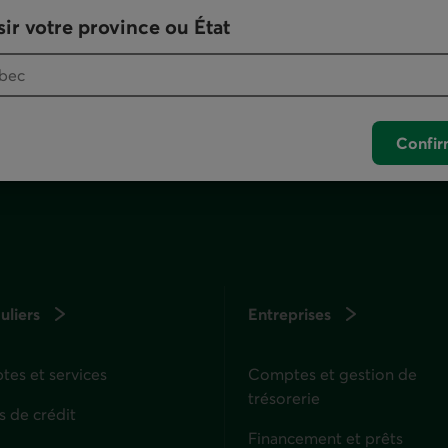
otre logiciel de téléphonie par défaut.
ir votre province ou État
. Ce lien lancera votre logiciel de téléphonie pa
Confir
uliers
Entreprises
es et services
Comptes et gestion de
trésorerie
s de crédit
Financement et prêts