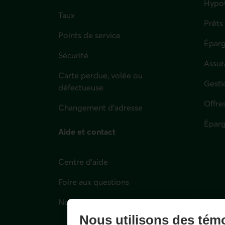
Hypo
Taux
Prêts
Points de service
Éparg
Sécurité
Assur
Carte perdue, volée ou
Parti
Gesti
défectueuse
Offre
Changement d'adresse
Éparg
Aide et contact
Centre d'aide
Foire aux questions
Nous joindre
Nous utilisons des tém