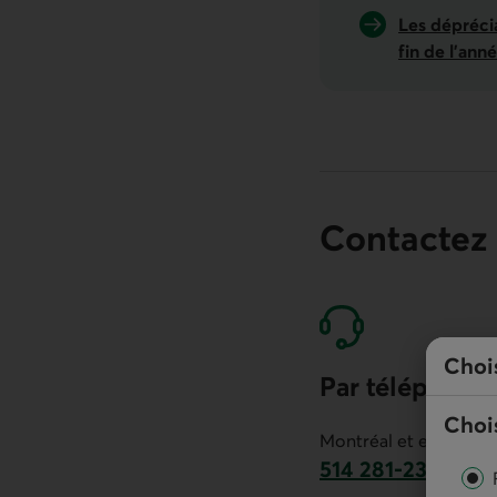
Les déprécia
fin de l’ann
Contactez
Choi
Par téléphone
Chois
Montréal et environs :
514 281-2336