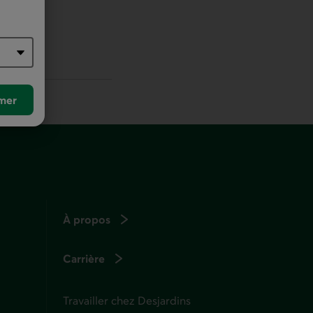
r défaut
mer
À propos
Carrière
Travailler chez Desjardins