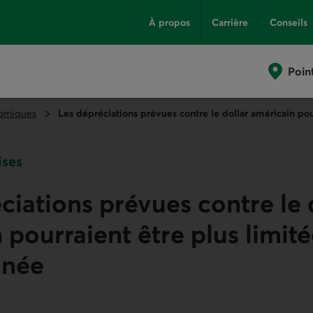
À propos
Carrière
Conseils
Poin
omiques
Les dépréciations prévues contre le dollar américain pourr
ises
ciations prévues contre le 
pourraient être plus limitée
nnée