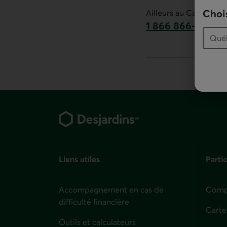
Ce lien lancera v
Chois
Ailleurs au Canada :
1 866 866-7000
numéro sans frais
Pied de page
Liens utiles
Partic
Accompagnement en cas de
Compt
difficulté financière
Carte
Outils et calculateurs