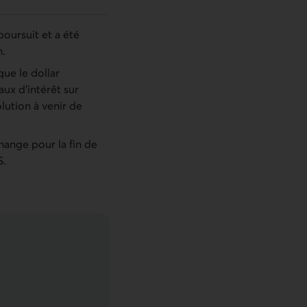
oursuit et a été
n.
ue le dollar
aux d’intérêt sur
lution à venir de
ange pour la fin de
S.
22 juillet 2022