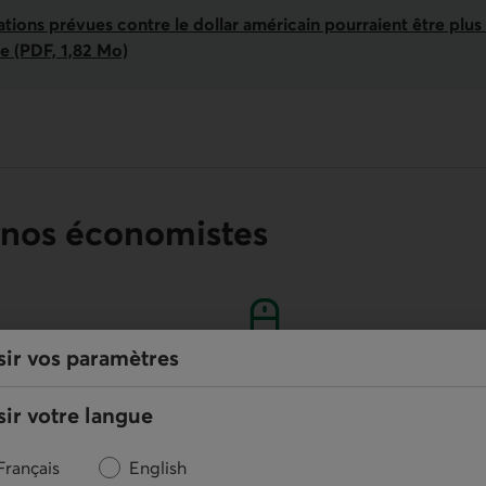
tions prévues contre le dollar américain pourraient être plus l
ée (PDF, 1,82 Mo)
 nos économistes
sir vos paramètres
En ligne
ir votre langue
Nous écrire
Français
English