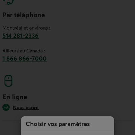
Par téléphone
Montréal et environs :
514 281-2336
Ce lien lancera votre logiciel de téléphonie par
Ailleurs au Canada :
1 866 866-7000
numéro sans frais. Ce lien lancera votre logicie
En ligne
Nous écrire
Choisir vos paramètres