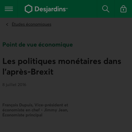
Aller
au
Menu principal
contenu
Rechercher
Se conn
principal
Études économiques
Point de vue économique
Les politiques monétaires dans
l’après-Brexit
8 juillet 2016
François Dupuis, Vice-président et
économiste en chef • Jimmy Jean,
Économiste principal