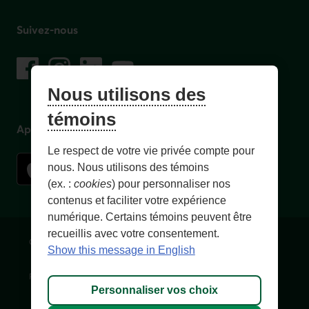
Suivez-nous
sur les réseaux sociaux
Facebook
– Lien externe au site. Cet hyperlien s'ouvrira dans une no
Instagram
– Lien externe au site. Cet hyperlien s'ouvrira dans 
LinkedIn
– Lien externe au site. Cet hyperlien s'ouvrir
YouTube
– Lien externe au site. Cet hyperlien s'
Nous utilisons des
témoins
Application mobile
Le respect de votre vie privée compte pour
nous. Nous utilisons des témoins
(ex. :
cookies
) pour personnaliser nos
contenus et faciliter votre expérience
numérique. Certains témoins peuvent être
recueillis avec votre consentement.
Conditions d'utilisation et notes légales
Confidentialité
Show this message in English
Personnaliser les témoins
Accessibilité
Plan du site
Personnaliser vos choix