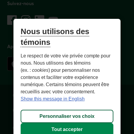
Suivez-nous
sur les réseaux sociaux
Facebook
– Lien externe au site. Cet hyperlien s'ouvrira dans une no
Instagram
– Lien externe au site. Cet hyperlien s'ouvrira dans 
LinkedIn
– Lien externe au site. Cet hyperlien s'ouvrir
YouTube
– Lien externe au site. Cet hyperlien s'
Nous utilisons des
témoins
Application mobile
Le respect de votre vie privée compte pour
nous. Nous utilisons des témoins
(ex. :
cookies
) pour personnaliser nos
contenus et faciliter votre expérience
numérique. Certains témoins peuvent être
recueillis avec votre consentement.
Conditions d'utilisation et notes légales
Confidentialité
Show this message in English
Personnaliser les témoins
Accessibilité
Plan du site
Personnaliser vos choix
© 1996-
2026
, Fédération des caisses Desjardins du Québec. Tous
Tout accepter