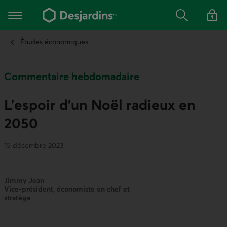
Aller
au
Menu principal
contenu
Rechercher
Se conn
principal
Études économiques
Commentaire hebdomadaire
L’espoir d’un Noël radieux en
2050
15 décembre 2023
Jimmy Jean
Vice-président, économiste en chef et
stratège