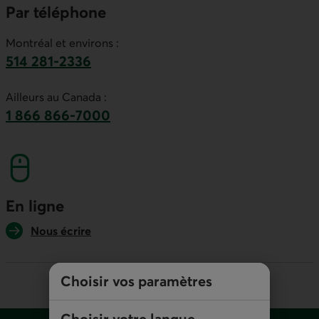
Par téléphone
Montréal et environs :
514 281-2336
Ce lien lancera votre logiciel de téléphonie par
Ailleurs au Canada :
1 866 866-7000
numéro sans frais. Ce lien lancera votre logicie
En ligne
Nous écrire
Choisir vos paramètres
Choisir votre langue