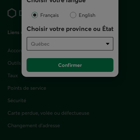
Pied de page
Français
English
Choisir votre province ou État
Liens utiles
Accompagnement en cas de difficulté financière
Outils et calculateurs
Confirmer
Taux
Points de service
Sécurité
Carte perdue, volée ou défectueuse
Changement d'adresse