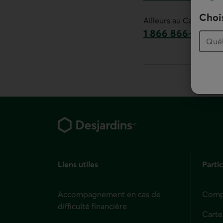
Ce lien lancera v
Chois
Ailleurs au Canada :
1 866 866-7000
numéro sans frais
Pied de page
Liens utiles
Partic
Accompagnement en cas de
Compt
difficulté financière
Carte