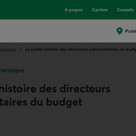
À propos
Carrière
Conseils
Poin
omiques
La petite histoire des directeurs parlementaires du bud
onomique
histoire des directeurs
taires du budget