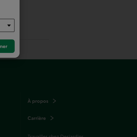
r défaut
mer
À propos
Carrière
Travailler chez Desjardins