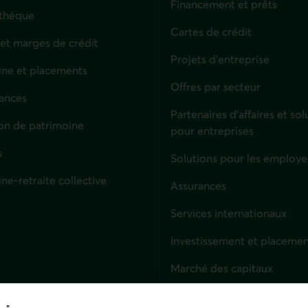
Financement et prêts
thèque
Cartes de crédit
 et marges de crédit
Projets d'entreprise
ne et placements
Offres par secteur
ances
culiers
Partenaires d’affaires et sol
on de patrimoine
pour entreprises
s
Solutions pour les employe
ne-retraite collective
Assurances
Entreprises
Services internationaux
Investissement et placemen
Marché des capitaux
Services fiduciaires