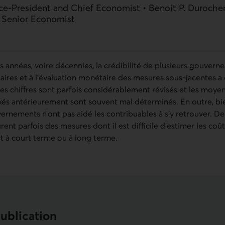
ice-President and Chief Economist • Benoit P. Duroche
, Senior Economist
 années, voire décennies, la crédibilité de plusieurs gouverne
ires et à l’évaluation monétaire des mesures sous-jacentes a é
 les chiffres sont parfois considérablement révisés et les moy
fixés antérieurement sont souvent mal déterminés. En outre, bi
nements n’ont pas aidé les contribuables à s’y retrouver. De 
nt parfois des mesures dont il est difficile d’estimer les coûts
it à court terme ou à long terme.
publication