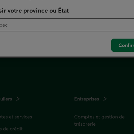
otre logiciel de téléphonie par défaut.
ir votre province ou État
. Ce lien lancera votre logiciel de téléphonie pa
Confir
uliers
Entreprises
es et services
Comptes et gestion de
trésorerie
s de crédit