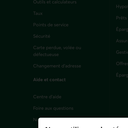
Outils et calculateurs
Hypo
Taux
Prêts
Points de service
Éparg
Sécurité
Assur
Carte perdue, volée ou
Parti
Gesti
défectueuse
Offre
Changement d'adresse
Éparg
Aide et contact
Centre d'aide
Foire aux questions
Nous joindre