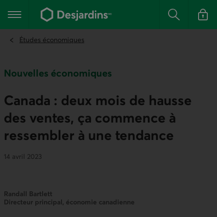
Aller
au
Menu principal
contenu
Rechercher
Se conn
principal
Études économiques
Nouvelles économiques
Canada : deux mois de hausse
des ventes, ça commence à
ressembler à une tendance
14 avril 2023
Randall Bartlett
Directeur principal, économie canadienne