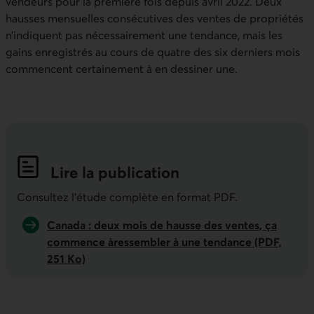
vendeurs pour la première fois depuis avril 2022. Deux
hausses mensuelles consécutives des ventes de propriétés
n’indiquent pas nécessairement une tendance, mais les
gains enregistrés au cours de quatre des six derniers mois
commencent certainement à en dessiner une.
Lire la publication
Indicateurs économiques de la semai
Consultez l'étude complète en format PDF.
Canada : deux mois de hausse des ventes, ça
commence àressembler à une tendance (PDF,
251 Ko)