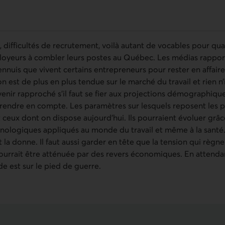
 difficultés de recrutement, voilà autant de vocables pour qua
loyeurs à combler leurs postes au Québec. Les médias rappo
nnuis que vivent certains entrepreneurs pour rester en affair
on est de plus en plus tendue sur le marché du travail et rien n
enir rapproché s’il faut se fier aux projections démographiques.
prendre en compte. Les paramètres sur lesquels reposent les 
 ceux dont on dispose aujourd’hui. Ils pourraient évoluer grâc
ologiques appliqués au monde du travail et même à la santé.
a donne. Il faut aussi garder en tête que la tension qui règne
ourrait être atténuée par des revers économiques. En attendant
de est sur le pied de guerre.