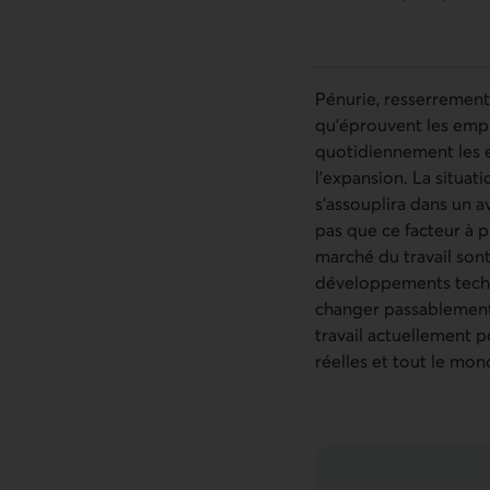
Pénurie, resserrement,
qu’éprouvent les emp
quotidiennement les e
l’expansion. La situati
s’assouplira dans un av
pas que ce facteur à 
marché du travail sont
développements techn
changer passablement l
travail actuellement p
réelles et tout le mon