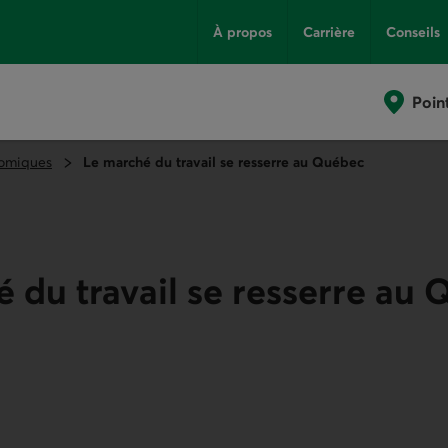
À propos
Carrière
Conseils
Poin
omiques
Le marché du travail se resserre au Québec
 du travail se resserre au