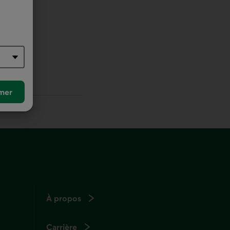
r défaut
mer
À propos
Carrière