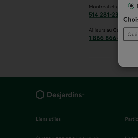
Montréal et environs :
514 281-2336
Chois
Ce lien lancera v
Ailleurs au Canada :
1 866 866-7000
numéro sans frais
Pied de page
Liens utiles
Partic
Accompagnement en cas de
Compt