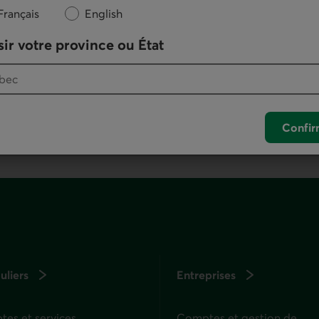
Nous écrire
Français
English
ir votre province ou État
otre logiciel de téléphonie par défaut.
. Ce lien lancera votre logiciel de téléphonie pa
Confir
uliers
Entreprises
es et services
Comptes et gestion de