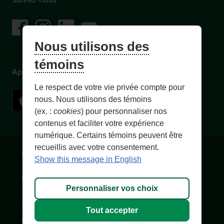
sur les réseaux sociaux
Facebook
– Lien externe au site. Cet hyperlien s'ouvrira dans une no
Instagram
– Lien externe au site. Cet hyperlien s'ouvrira dans 
LinkedIn
– Lien externe au site. Cet hyperlien s'ouvrir
YouTube
– Lien externe au site. Cet hyperlien s'
Nous utilisons des
témoins
Application mobile
Le respect de votre vie privée compte pour
nous. Nous utilisons des témoins
(ex. :
cookies
) pour personnaliser nos
contenus et faciliter votre expérience
numérique. Certains témoins peuvent être
recueillis avec votre consentement.
Conditions d'utilisation et notes légales
Confidentialité
Show this message in English
Personnaliser les témoins
Accessibilité
Plan du site
Personnaliser vos choix
© 1996-
2026
, Fédération des caisses Desjardins du Québec. Tous
Tout accepter
droits réservés.