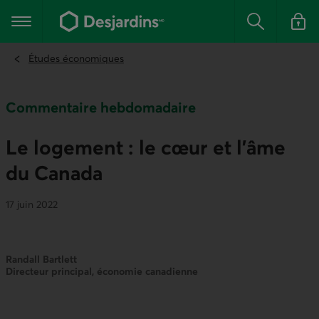
Aller
au
Menu principal
contenu
Rechercher
Se conn
principal
Études économiques
Commentaire hebdomadaire
Le logement : le cœur et l'âme
du Canada
17 juin 2022
Randall Bartlett
Directeur principal, économie canadienne