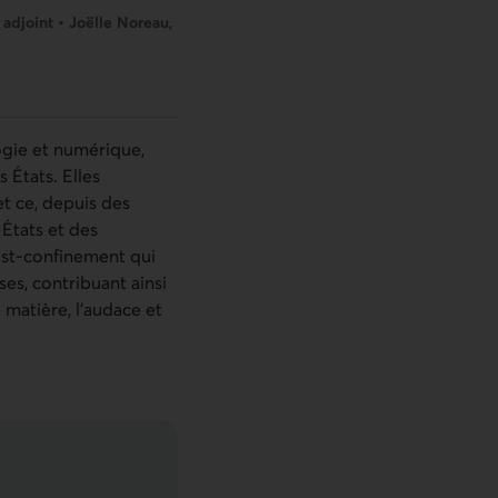
adjoint • Joëlle Noreau,
logie et numérique,
 États. Elles
t ce, depuis des
 États et des
ost-confinement qui
ses, contribuant ainsi
e matière, l’audace et