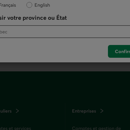
Nous écrire
Français
English
ir votre province ou État
otre logiciel de téléphonie par défaut.
. Ce lien lancera votre logiciel de téléphonie pa
Confir
uliers
Entreprises
es et services
Comptes et gestion de