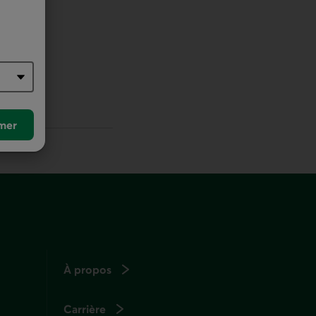
r défaut
mer
À propos
Carrière