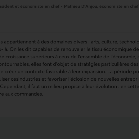
ésident et économiste en chef • Mathieu D’Anjou, économiste en chef 
es appartiennent à des domaines divers : arts, culture, techno
-là. On les dit capables de renouveler le tissu économique des
de croissance supérieurs à ceux de l’ensemble de l’économie, e
tournables, elles font d’objet de stratégies particulières des
de créer un contexte favorable à leur expansion. La période p
ser cesindustries et favoriser l’éclosion de nouvelles entrepri
 Cependant, il faut un milieu propice à leur évolution : en cett
être aux commandes.