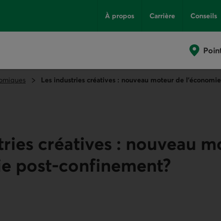
À propos
Carrière
Conseils
Poin
omiques
Les industries créatives : nouveau moteur de l’économi
tries créatives : nouveau m
ie post-confinement?