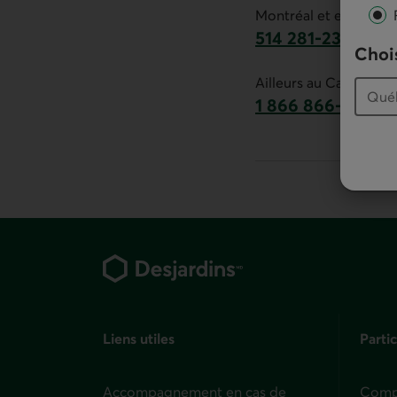
Montréal et environs :
514 281-2336
Chois
Ce lien lancera v
Ailleurs au Canada :
1 866 866-7000
numéro sans frais
Pied de page
Liens utiles
Partic
Accompagnement en cas de
Compt