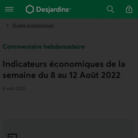
Aller
au
Menu principal
contenu
Rechercher
Se conn
principal
Études économiques
Commentaire hebdomadaire
Indicateurs économiques de la
semaine du 8 au 12 Août 2022
8 août 2022