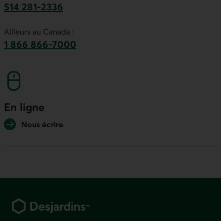
514 281-2336
Ce lien lancera votre logiciel de téléphonie par
Ailleurs au Canada :
1 866 866-7000
numéro sans frais. Ce lien lancera votre logicie
En ligne
Nous écrire
Pied de page