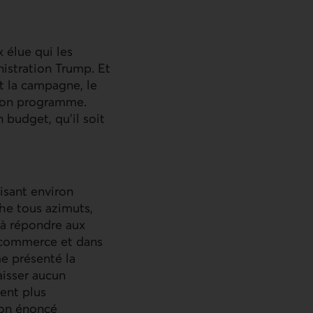
 élue qui les
istration Trump. Et
t la campagne, le
 son programme.
 budget, qu'il soit
isant environ
he tous azimuts,
 à répondre aux
u commerce et dans
me présenté la
aisser aucun
ment plus
son énoncé