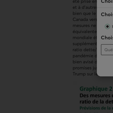
Choi
été prise en compt
et à d'autres sorti
bien que le program
Chois
Canada vers une é
mesures ne suffirai
équivalentes à cell
Chois
mondiale étaient mi
supplémentaires su
ratio dette/
PIB
, to
pandémie de COVID−
bien avisé de faire
promises jusqu'à ce 
Trump sur le front 