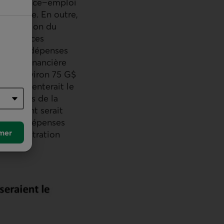
d'assurance−emploi
programme. En outre,
 transition du
−Unis, ces
. Si des dépenses
 crise financière
erait environ 75 G$
ur augmenterait le
eint lors de la
ernement serait
uvelles dépenses
mer
l'administration