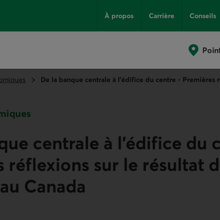
À propos
Carrière
Conseils
Poin
omiques
De la banque centrale à l’édifice du centre - Premières r
miques
que centrale à l’édifice du 
 réflexions sur le résultat 
 au Canada