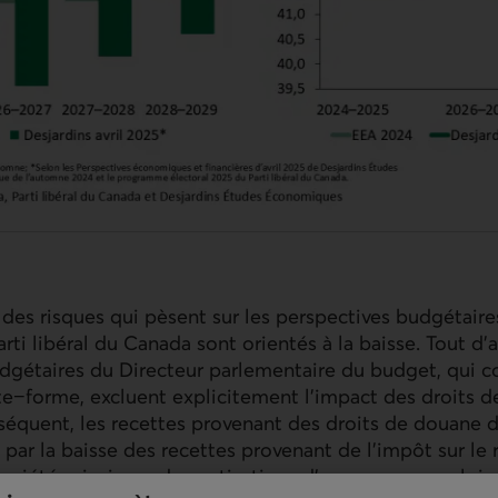
t des risques qui pèsent sur les perspectives budgétaire
rti libéral du Canada sont orientés à la baisse. Tout d'
gétaires du Directeur parlementaire du budget, qui co
te−forme, excluent explicitement l'impact des droits 
séquent, les recettes provenant des droits de douane 
ar la baisse des recettes provenant de l'impôt sur le 
 sociétés ainsi que des cotisations d'assurance−emploi, 