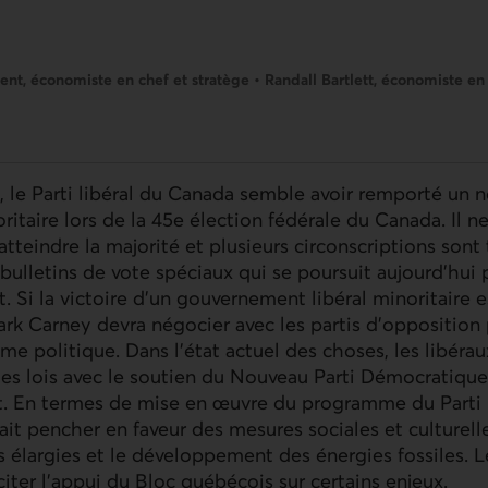
nt, économiste en chef et stratège • Randall Bartlett, économiste en 
n, le Parti libéral du Canada semble avoir remporté un 
itaire lors de la 45e élection fédérale du Canada. Il 
tteindre la majorité et plusieurs circonscriptions sont 
ulletins de vote spéciaux qui se poursuit aujourd'hui
t. Si la victoire d'un gouvernement libéral minoritaire es
rk Carney devra négocier avec les partis d'opposition
 politique. Dans l'état actuel des choses, les libérau
es lois avec le soutien du Nouveau Parti Démocratique
t. En termes de mise en œuvre du programme du Parti l
ait pencher en faveur des mesures sociales et culturell
 élargies et le développement des énergies fossiles. L
citer l’appui du Bloc québécois sur certains enjeux.