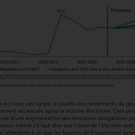
écrivons ces lignes, la courbe des rendements du g
rement accentuée après la victoire électorale. Cela peut
vue d'une augmentation des émissions obligataires pou
aux, même s’il faut dire que l’issue de l’élection ava
s attendons à ce que les besoins de financement soient