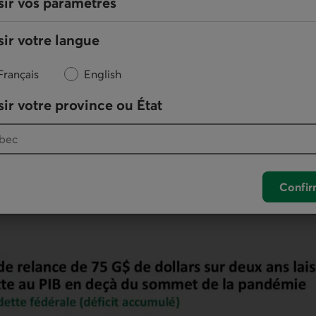
sir vos paramètres
e. L'augmentation des dépenses liées aux prestations 
es de fonds cycliques ne figurait pas non plus dans le 
me libéral comprenne des mesures visant à soutenir la
ir votre langue
conomie moins dépendante du commerce avec les États
ent pas à faire contrepoids à une récession généralisée
Français
English
es prévues dans le Plan d'action économique pendant la
ir votre province ou État
ses en œuvre aujourd'hui, par exemple, cela représent
r deux ans. Une dépense à court terme de cette ample
ut en le maintenant probablement en dessous du pic att
19 (graphique 2). Dans ce contexte, le nouveau gouv
 preuve de parcimonie, en suspendant certaines des no
Confir
qu'il ait une meilleure visibilité sur ce que lui réserve 
commercial.