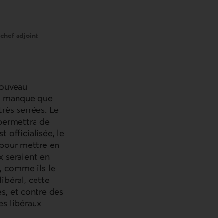
chef adjoint
nouveau
ne manque que
très serrées. Le
 permettra de
t officialisée, le
 pour mettre en
x seraient en
, comme ils le
ibéral, cette
es, et contre des
es libéraux