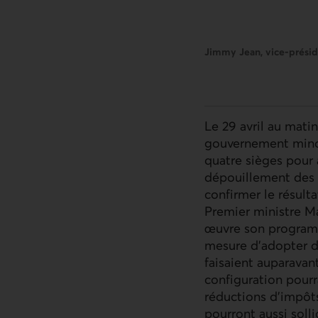
Jimmy Jean, vice-préside
Le 29 avril au mati
gouvernement minor
quatre sièges pour a
dépouillement des b
confirmer le résulta
Premier ministre Ma
œuvre son programme
mesure d'adopter d
faisaient auparavan
configuration pourr
réductions d'impôts
pourront aussi solli