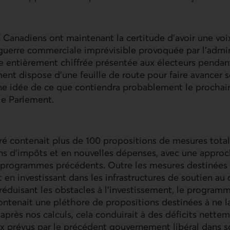
s Canadiens ont maintenant la certitude d'avoir une voix
guerre commerciale imprévisible provoquée par l'admin
e entièrement chiffrée présentée aux électeurs pendan
nt dispose d'une feuille de route pour faire avancer
ne idée de ce que contiendra probablement le prochain
le Parlement.
ffré contenait plus de 100 propositions de mesures total
ns d'impôts et en nouvelles dépenses, avec une approc
s programmes précédents. Outre les mesures destinées
en investissant dans les infrastructures de soutien a
 réduisant les obstacles à l'investissement, le program
ntenait une pléthore de propositions destinées à ne l
'après nos calculs, cela conduirait à des déficits nette
x prévus par le précédent gouvernement libéral dans 