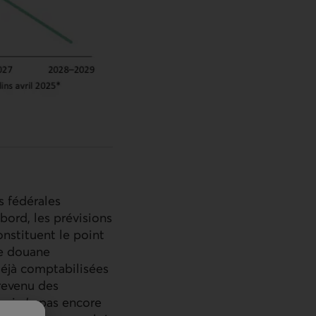
s fédérales
abord, les prévisions
nstituent le point
de douane
déjà comptabilisées
revenu des
qui n'a pas encore